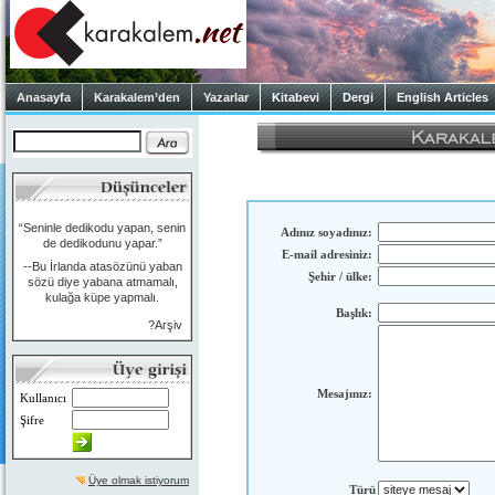
Anasayfa
Karakalem’den
Yazarlar
Kitabevi
Dergi
English Articles
“Seninle dedikodu yapan, senin
Adınız soyadınız:
de dedikodunu yapar.”
E-mail adresiniz:
--Bu İrlanda atasözünü yaban
Şehir / ülke:
sözü diye yabana atmamalı,
kulağa küpe yapmalı.
Başlık:
?Arşiv
Mesajınız:
Kullanıcı
Şifre
Üye olmak istiyorum
Türü