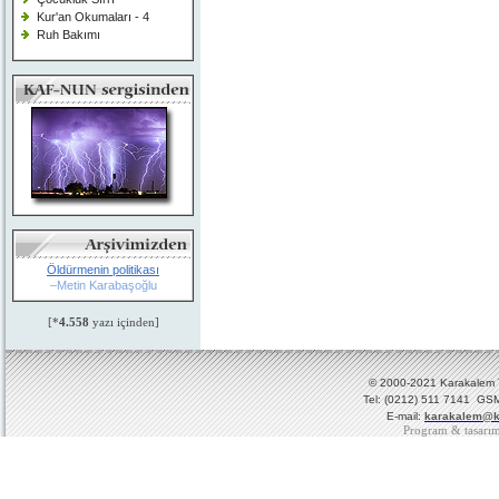
Kur'an Okumaları - 4
Ruh Bakımı
Öldürmenin politikası
–Metin Karabaşoğlu
[*
4.558
yazı içinden]
© 2000-2021 Karakalem Ya
Tel: (0212) 511 7141 GSM
E-mail:
karakalem@k
Program & tasarı