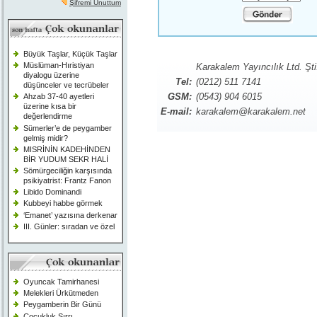
Şifremi Unuttum
Büyük Taşlar, Küçük Taşlar
Müslüman-Hıristiyan
Karakalem Yayıncılık Ltd. Şti
diyalogu üzerine
Tel:
(0212) 511 7141
düşünceler ve tecrübeler
GSM:
(0543) 904 6015
Ahzab 37-40 ayetleri
üzerine kısa bir
E-mail:
karakalem@karakalem.net
değerlendirme
Sümerler’e de peygamber
gelmiş midir?
MISRİNİN KADEHİNDEN
BİR YUDUM SEKR HALİ
Sömürgeciliğin karşısında
psikiyatrist: Frantz Fanon
Libido Dominandi
Kubbeyi habbe görmek
‘Emanet’ yazısına derkenar
III. Günler: sıradan ve özel
Oyuncak Tamirhanesi
Melekleri Ürkütmeden
Peygamberin Bir Günü
Çocukluk Sırrı