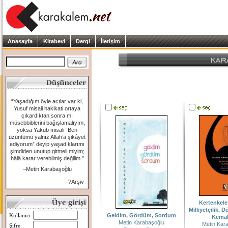
Anasayfa
Kitabevi
Dergi
İletişim
“Yaşadığım öyle acılar var ki,
Yusuf misali hakikati ortaya
çıkardıktan sonra mı
müsebbiblerini bağışlamalıyım,
yoksa Yakub misali “Ben
üzüntümü yalnız Allah’a şikâyet
ediyorum” deyip yaşadıklarımı
şimdiden unutup gitmeli miyim;
hâlâ karar verebilmiş değilim.”
–Metin Karabaşoğlu
?Arşiv
Kertenkele
Milliyetçilik, 
Geldim, Gördüm, Sordum
Kullanıcı
Kemal
Metin Karabaşoğlu
Metin Kar
Şifre