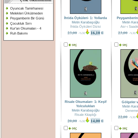
Oyuncak Tamirhanesi
Melekleri Ürkütmeden
İhtida Öyküleri- 1: Yollarda
Peygamberin 
Peygamberin Bir Günü
Metin Karabaşoğlu
Metin Kar
Çocukluk Sırrı
İhtida Öyküleri Dizisi
Asr-ı Saadet
Kur'an Okumaları - 4
23,00
16,10
tl
23,00
-%30
-%30
Ruh Bakımı
Risale Okumaları- 1: Keşif
Gölgeler v
Yolculukları
Metin Kar
Metin Karabaşoğlu
Deneme 
Risale Kitaplığı
22,00
-%30
20,00
14,00
tl
-%30