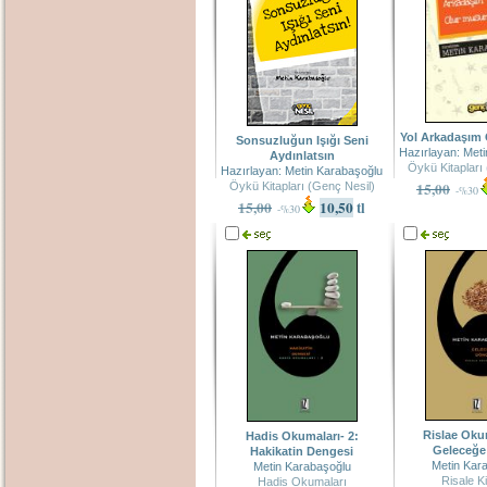
Yol Arkadaşım
Sonsuzluğun Işığı Seni
Hazırlayan: Met
Aydınlatsın
Öykü Kitapları
Hazırlayan: Metin Karabaşoğlu
15,00
Öykü Kitapları (Genç Nesil)
-%30
15,00
10,50
tl
-%30
Rislae Okum
Hadis Okumaları- 2:
Geleceğe
Hakikatin Dengesi
Metin Kar
Metin Karabaşoğlu
Risale Ki
Hadis Okumaları