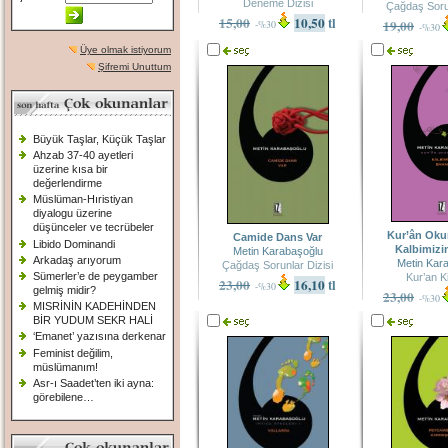
Deneme Dizisi
Çağdaş Sorun
15,00
10,50
tl
19,00
-%30
-%30
Üye olmak istiyorum
Şifremi Unuttum
Büyük Taşlar, Küçük Taşlar
Ahzab 37-40 ayetleri
üzerine kısa bir
değerlendirme
Müslüman-Hıristiyan
diyalogu üzerine
düşünceler ve tecrübeler
Kur’ân Okum
Camide Dans Var
Libido Dominandi
Kalbimizi
Metin Karabaşoğlu
Arkadaş arıyorum
Metin Kar
Çağdaş Sorunlar Dizisi
Sümerler’e de peygamber
Kur’an Ki
23,00
16,10
tl
-%30
gelmiş midir?
23,00
-%30
MISRİNİN KADEHİNDEN
BİR YUDUM SEKR HALİ
‘Emanet’ yazısına derkenar
Feminist değilim,
müslümanım!
Asr-ı Saadet’ten iki ayna:
görebilene…