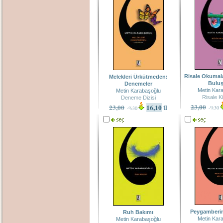
Risale Okumala
Melekleri Ürkütmeden:
Bulu
Denemeler
Metin Kar
Metin Karabaşoğlu
Risale Ki
Deneme Dizisi
23,00
23,00
16,10
tl
-%30
-%30
Peygamberin
Ruh Bakımı
Metin Kar
Metin Karabaşoğlu