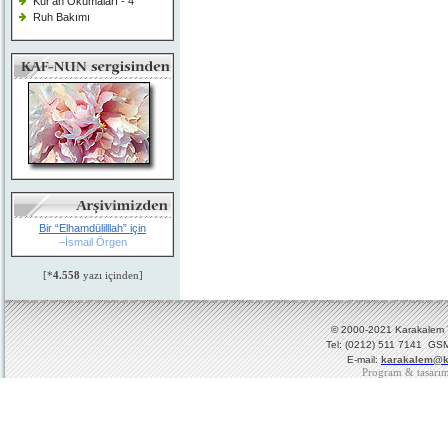
Kur'an Okumaları - 4
Ruh Bakımı
Bir “Elhamdülilllah” için
–İsmail Örgen
[*
4.558
yazı içinden]
© 2000-2021 Karakalem Ya
Tel: (0212) 511 7141 GSM
E-mail:
karakalem@k
Program & tasarı