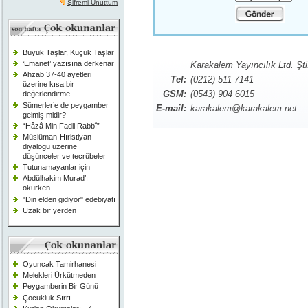
Şifremi Unuttum
Büyük Taşlar, Küçük Taşlar
‘Emanet’ yazısına derkenar
Karakalem Yayıncılık Ltd. Şti
Ahzab 37-40 ayetleri
Tel:
(0212) 511 7141
üzerine kısa bir
GSM:
(0543) 904 6015
değerlendirme
Sümerler’e de peygamber
E-mail:
karakalem@karakalem.net
gelmiş midir?
“Hâzâ Min Fadli Rabbî”
Müslüman-Hıristiyan
diyalogu üzerine
düşünceler ve tecrübeler
Tutunamayanlar için
Abdülhakim Murad’ı
okurken
"Din elden gidiyor" edebiyatı
Uzak bir yerden
Oyuncak Tamirhanesi
Melekleri Ürkütmeden
Peygamberin Bir Günü
Çocukluk Sırrı