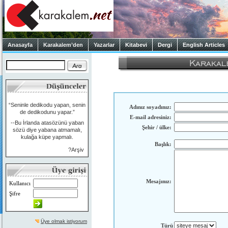
Anasayfa
Karakalem’den
Yazarlar
Kitabevi
Dergi
English Articles
“Seninle dedikodu yapan, senin
Adınız soyadınız:
de dedikodunu yapar.”
E-mail adresiniz:
--Bu İrlanda atasözünü yaban
Şehir / ülke:
sözü diye yabana atmamalı,
kulağa küpe yapmalı.
Başlık:
?Arşiv
Mesajınız:
Kullanıcı
Şifre
Üye olmak istiyorum
Türü