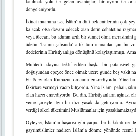
katılmak yolu ile gelen avantajlar, bir ayrım ile or
dengeleniyordu.
İkinci muamma ise, İslâm’ın dinî beklentilerinin çok şeyle
kalacak olsa devam edecek olan derin cehaletine rağmen 
veya tüccarı, bu adımın acılı bir sünnet olma merasimini ge
âdetin ‘İsa’nın şahsında’ artık tüm inananlar için bir z
dedelerinin Hıristiyanlığa dönüşünü kolaylaştırmıştı. Ama
Muhtedi adayına teklif edilen başka bir potansiyel gö
doğuşundan epeyce önce olmak üzere günde beş vakit nama
bir ödev olan Ramazan orucunu em-rediyordu. Yine bu din,
fakirlere vermeyi vacip kılıyordu. Yine İslâm, pahalı, sıkı
olan haccı emrediyordu. Bu din, Hıristiyanların aşinası ol
yeme-içmeyle ilgili bir dizi yasak da getiriyordu. Ayr
verdiği alkol tüketimini Müslümanlar için yasaklamaktayd
Öyleyse, İslâm’ın başarısı gibi çarpıcı bir hakikati ne il
gayrimüslimler nadiren İslâm’a dönme yönünde resmî b