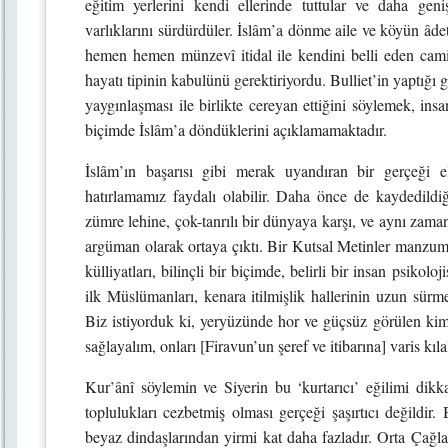
eğitim yerlerini kendi ellerinde tuttular ve daha ge
varlıklarını sürdürdüler. İslâm’a dönme aile ve köyün âdet 
hemen hemen münzevî itidal ile kendini belli eden cami
hayatı tipinin kabulünü gerektiriyordu. Bulliet’in yaptığı
yaygınlaşması ile birlikte cereyan ettiğini söylemek, insa
biçimde İslâm’a döndüklerini açıklamamaktadır.
İslâm’ın başarısı gibi merak uyandıran bir gerçeği el
hatırlamamız faydalı olabilir. Daha önce de kaydedildi
zümre lehine, çok-tanrılı bir dünyaya karşı, ve aynı zama
argüman olarak ortaya çıktı. Bir Kutsal Metinler manzume
külliyatları, bilinçli bir biçimde, belirli bir insan psikolo
ilk Müslümanları, kenara itilmişlik hallerinin uzun sürme
Biz istiyorduk ki, yeryüzünde hor ve güçsüz görülen kim
sağlayalım, onları [Firavun’un şeref ve itibarına] varis kıl
Kur’ânî söylemin ve Siyerin bu ‘kurtarıcı’ eğilimi dikkat
toplulukları cezbetmiş olması gerçeği şaşırtıcı değildir.
beyaz dindaşlarından yirmi kat daha fazladır. Orta Çağl