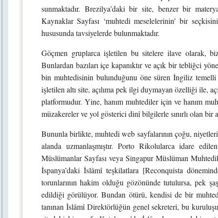
sunmaktadır. Brezilya’daki bir site, benzer bir mater
Kaynaklar Sayfası ‘muhtedi meselelerinin’ bir seçkisin
hususunda tavsiyelerde bulunmaktadır.
Göçmen gruplarca işletilen bu sitelere ilave olarak, biz
Bunlardan bazıları içe kapanıktır ve açık bir tebliğci yö
bin muhtedisinin bulunduğunu öne süren İngiliz temell
işletilen altı site, açılıma pek ilgi duymayan özelliği ile
platformudur. Yine, hanım muhtediler için ve hanım muhted
müzakereler ve yol gösterici dinî bilgilerle sınırlı olan bir
Bununla birlikte, muhtedi web sayfalarının çoğu, niyetleri 
alanda uzmanlaşmıştır. Porto Rikolularca idare edile
Müslümanlar Sayfası veya Singapur Müslüman Muhtediler
İspanya’daki İslâmî teşkilatlara [Reconquista dönemin
torunlarının hakim olduğu gözönünde tutulursa, pek şaşı
edildiği görülüyor. Bundan ötürü, kendisi de bir muhted
tanınan İslâmî Direktörlüğün genel sekreteri, bu kuruluşu