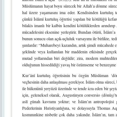
Müslümanın hayat boyu sürecek bir Allah’a dönme sürec
hal üzere yaşamasını ima eder. Kendisinden kurtuluş te
çünkü İslâmî kurtuluş öğretisi yapılan bir kötülüğü kefar
bilakis imanlı bir kalbin kendini kötülüklerden arındırı
mücadelesini eksenine yerleştirir. Bundan ötürü, İslâm’a d
bunun sonucu olan açık-uçluluk varsayımı ile birlikte, tedr
şunlardır: “Muharebeyi kazandın, artık şimdi mücahede etm
şeklinde veya kullanılan bir maddenin etkisinde gerçe
mutad yollarından biri değildir; zira, modern muhtediler
olduğunun hissedildiği yavaş bir özümseme ve benzeşme sür
Kur’ânî kurtuluş öğretisinin bu özgün Müslüman ‘dönüş
veçhesinin daha anlaşılması gerekiyor. İslâm olma süreci, b
ile hükmünü yeryüzü üzerinde ve tende icra eden bir şey
için, geleneksel olarak, Augustinyen conversio (dönüş)’t
aslî günah kavramı yoktur; ve İslâm’ın antropolojisi 
Pederlerinin Hıristiyanlığına, ve dolayısıyla Thomas Aq
kısmınınkine nisbetle çok daha yakındır. İslâm’ın, tam a