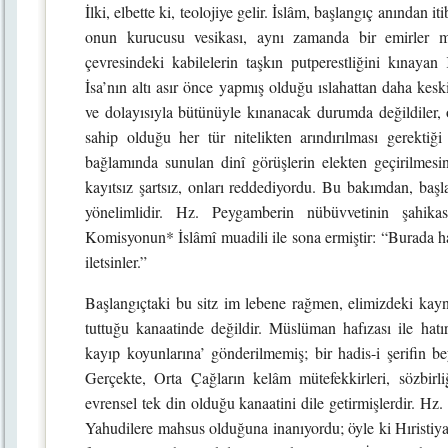
İlki, elbette ki, teolojiye gelir. İslâm, başlangıç anından i
onun kurucusu vesikası, aynı zamanda bir emirler 
çevresindeki kabilelerin taşkın putperestliğini kınayan 
İsa’nın altı asır önce yapmış olduğu ıslahattan daha keskin
ve dolayısıyla bütünüyle kınanacak durumda değildiler
sahip olduğu her tür nitelikten arındırılması gerekti
bağlamında sunulan dinî görüşlerin elekten geçirilmesin
kayıtsız şartsız, onları reddediyordu. Bu bakımdan, başla
yönelimlidir. Hz. Peygamberin nübüvvetinin şahik
Komisyonun* İslâmî muadili ile sona ermiştir: “Burada ha
iletsinler.”
Başlangıçtaki bu sitz im lebene rağmen, elimizdeki kayna
tuttuğu kanaatinde değildir. Müslüman hafızası ile hat
kayıp koyunlarına’ gönderilmemiş; bir hadis-i şerifin be
Gerçekte, Orta Çağların kelâm mütefekkirleri, sözbirl
evrensel tek din olduğu kanaatini dile getirmişlerdir. H
Yahudilere mahsus olduğuna inanıyordu; öyle ki Hıristiya