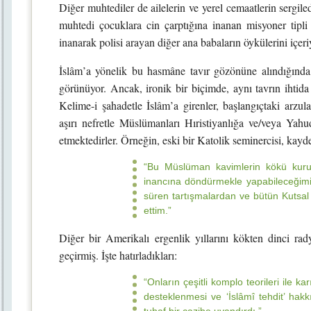
Diğer muhtediler de ailelerin ve yerel cemaatlerin sergile
muhtedi çocuklara cin çarptığına inanan misyoner tipl
inanarak polisi arayan diğer ana babaların öykülerini içeri
İslâm’a yönelik bu hasmâne tavır gözönüne alındığında
görünüyor. Ancak, ironik bir biçimde, aynı tavrın ihtida 
Kelime-i şahadetle İslâm’a girenler, başlangıçtaki arzu
aşırı nefretle Müslümanları Hıristiyanlığa ve/veya Ya
etmektedirler. Örneğin, eski bir Katolik seminercisi, kayd
“Bu Müslüman kavimlerin kökü kurutu
inancına döndürmekle yapabileceğimi b
süren tartışmalardan ve bütün Kutsal 
ettim.”
Diğer bir Amerikalı ergenlik yıllarını kökten dinci rad
geçirmiş. İşte hatırladıkları:
“Onların çeşitli komplo teorileri ile ka
desteklenmesi ve ‘İslâmî tehdit’ hakk