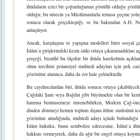
ihtidaların ezici bir çoğunluğunun gönüllü olduğu görül
olduğu; bu sürecin ya Müslümanlarla temasa geçme yoluyl
sonucu olarak gerçekleştiği, ve bu bakımdan A.D. Noc
anlaşılıyor.
Ancak, karşılaşma ve yapışma modelleri birer sosyal çerç
İslâm’a girişlerindeki kesin sâiki ortaya çıkaramadıkları aç
gerçeği, bizatihî bu ölçekte bir ihtida hareketinin aç
olma tercihini potansiyel muhtedi adayları için pek caz
gözönüne alınınca, daha da zor hale gelmektedir.
Bu caydırıcılardan biri, ihtida sonucu ortaya çıkabilecek
Çağdaki Şam veya Bağdat gibi büyümekte olan bir kente g
hatırına benimsemeye imrenebilirken, Modern Çağ-önce
dinden dönmeyi hemen toplum dışına itilme statüsünü icap
gözönüne alındığında, muhtedi adayı içinde bulunduğu to
İslâm hukuku, bunu sembolize edercesine, İslâm’a iht
hakkını vermeyerek, daha da ağır bir engel ortaya koymuş