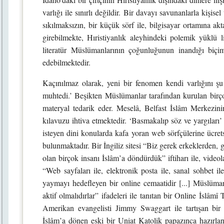
varlığı ile sınırlı değildir. Bir davayı savunanlarla kişis
sıkılmaksızın, bir küçük sörf ile, bilgisayar ortamına ak
girebilmekte, Hıristiyanlık aleyhindeki polemik yüklü l
literatür Müslümanlarının çoğunluğunun inandığı biçim
edebilmektedir.
Kaçınılmaz olarak, yeni bir fenomen kendi varlığını şu 
muhtedi.’ Beşikten Müslümanlar tarafından kurulan birço
materyal tedarik eder. Meselâ, Belfast İslâm Merkezin
kılavuzu ihtiva etmektedir. ‘Basmakalıp söz ve yargıları
isteyen dini konularda kafa yoran web sörfçülerine ücret
bulunmaktadır. Bir İngiliz sitesi “Biz gerek erkeklerden, 
olan birçok insanı İslâm’a döndürdük” iftiharı ile, videol
“Web sayfaları ile, elektronik posta ile, sanal sohbet ile
yaymayı hedefleyen bir online cemaatidir [...] Müslüman
aktif olmalıdırlar” ifadeleri ile tanıtan bir Online İslâmî 
Amerikan evangelisti Jimmy Swaggart ile tartışan bir
İslâm’a dönen eski bir Uniat Katolik papazınca hazırla