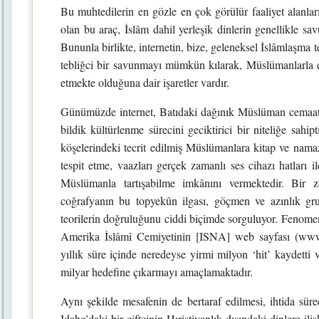
Bu muhtedilerin en gözle en çok görülür faaliyet alanları 
olan bu araç, İslâm dahil yerleşik dinlerin genellikle s
Bununla birlikte, internetin, bize, geleneksel İslâmlaşma te
tebliğci bir savunmayı mümkün kılarak, Müslümanlarla di
etmekte olduğuna dair işaretler vardır.
Günümüzde internet, Batıdaki dağınık Müslüman cemaatleri
bildik kültürlenme sürecini geciktirici bir niteliğe sahi
köşelerindeki tecrit edilmiş Müslümanlara kitap ve namaz 
tespit etme, vaazları gerçek zamanlı ses cihazı hatları i
Müslümanla tartışabilme imkânını vermektedir. Bir z
coğrafyanın bu topyekûn ilgası, göçmen ve azınlık grup
teorilerin doğruluğunu ciddi biçimde sorguluyor. Fenomen
Amerika İslâmî Cemiyetinin [ISNA] web sayfası (www.
yıllık süre içinde neredeyse yirmi milyon ‘hit’ kaydetti 
milyar hedefine çıkarmayı amaçlamaktadır.
Aynı şekilde mesafenin de bertaraf edilmesi, ihtida sü
Idaho’daki bir çiftçinin Hıristiyanlık dışındaki dinlere il