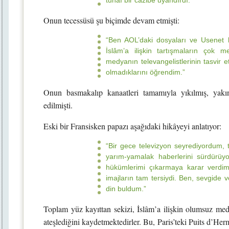
tuhaf bir cazibe uyandırdı.”
Onun tecessüsü şu biçimde devam etmişti:
“Ben AOL’daki dosyaları ve Usenet h
İslâm’a ilişkin tartışmaların çok 
medyanın televangelistlerinin tasvir e
olmadıklarını öğrendim.”
Onun basmakalıp kanaatleri tamamıyla yıkılmış, yakın
edilmişti.
Eski bir Fransisken papazı aşağıdaki hikâyeyi anlatıyor:
“Bir gece televizyon seyrediyordum, 
yarım-yamalak haberlerini sürdürüyo
hükümlerimi çıkarmaya karar verdi
imajların tam tersiydi. Ben, sevgide 
din buldum.”
Toplam yüz kayıttan sekizi, İslâm’a ilişkin olumsuz medy
ateşlediğini kaydetmektedirler. Bu, Paris’teki Puits d’He