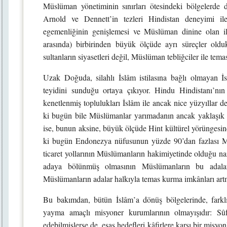
Müslüman yönetiminin sınırları ötesindeki bölgelerde 
Arnold ve Dennett’in tezleri Hindistan deneyimi il
egemenliğinin genişlemesi ve Müslüman dinine olan ilt
arasında) birbirinden büyük ölçüde ayrı süreçler oldukl
sultanların siyasetleri değil, Müslüman tebliğciler ile tema
Uzak Doğuda, silahlı İslâm istilasına bağlı olmayan İ
teyidini sunduğu ortaya çıkıyor. Hindu Hindistanı’nın
kenetlenmiş toplulukları İslâm ile ancak nice yüzyıllar 
ki bugün bile Müslümanlar yarımadanın ancak yaklaşık 
ise, bunun aksine, büyük ölçüde Hint kültürel yörüngesind
ki bugün Endonezya nüfusunun yüzde 90’dan fazlası M
ticaret yollarının Müslümanların hakimiyetinde olduğu naz
adaya bölünmüş olmasının Müslümanların bu adalara
Müslümanların adalar halkıyla temas kurma imkânları artm
Bu bakımdan, bütün İslâm’a dönüş bölgelerinde, farklı
yayma amaçlı misyoner kurumlarının olmayışıdır: Sûfî 
edebilmişlerse de, esas hedefleri kâfirlere karşı bir misyo