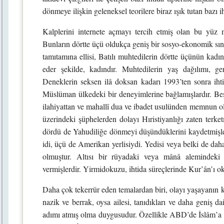
dönmeye ilişkin geleneksel teorilere biraz ışık tutan bazı iht
Kalplerini internete açmayı tercih etmiş olan bu yüz 
Bunların dörtte üçü oldukça geniş bir sosyo-ekonomik sınıf
tamıtamına ellisi, Batılı muhtedilerin dörtte üçünün kadın
eder şekilde, kadındır. Muhtedilerin yaş dağılımı, ge
Deneklerin seksen ilâ doksan kadarı 1993’ten sonra ihtida
Müslüman ülkedeki bir deneyimlerine bağlamışlardır. Beşi 
ilahiyattan ve mahallî dua ve ibadet usulünden memnun o
üzerindeki şüphelerden dolayı Hıristiyanlığı zaten terke
dördü de Yahudiliğe dönmeyi düşündüklerini kaydetmişlerd
idi, üçü de Amerikan yerlisiydi. Yedisi veya belki de da
olmuştur. Altısı bir rüyadaki veya mânâ alemindeki
vermişlerdir. Yirmidokuzu, ihtida süreçlerinde Kur’ân’ı o
Daha çok tekerrür eden temalardan biri, olayı yaşayanın ke
nazik ve berrak, oysa ailesi, tanıdıkları ve daha geniş da
adımı atmış olma duygusudur. Özellikle ABD’de İslâm’a dön