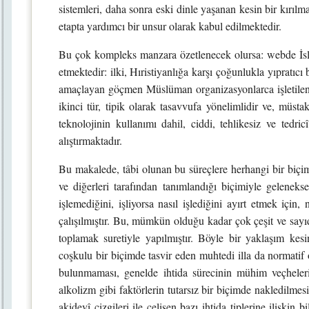
sistemleri, daha sonra eski dinle yaşanan kesin bir kırılm
etapta yardımcı bir unsur olarak kabul edilmektedir.
Bu çok kompleks manzara özetlenecek olursa: webde İsl
etmektedir: ilki, Hıristiyanlığa karşı çoğunlukla yıpratı
amaçlayan göçmen Müslüman organizasyonlarca işletilen site
ikinci tür, tipik olarak tasavvufa yönelimlidir ve, müst
teknolojinin kullanımı dahil, ciddi, tehlikesiz ve tedric
alıştırmaktadır.
Bu makalede, tâbi olunan bu süreçlere herhangi bir biçi
ve diğerleri tarafından tanımlandığı biçimiyle gelenekse
işlemediğini, işliyorsa nasıl işlediğini ayırt etmek için
çalışılmıştır. Bu, mümkün olduğu kadar çok çeşit ve sayı
toplamak suretiyle yapılmıştır. Böyle bir yaklaşım kes
coşkulu bir biçimde tasvir eden muhtedi illa da normatif
bulunmaması, genelde ihtida sürecinin mühim veçheler
alkolizm gibi faktörlerin tutarsız bir biçimde nakledilmes
akidevî çizgileri ile çelişen bazı ihtida tiplerine ilişkin