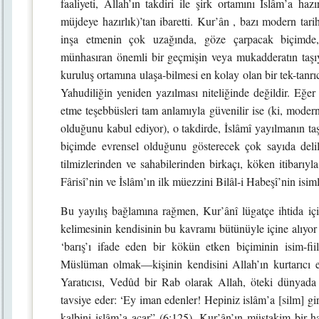
faaliyeti, Allah’ın takdiri ile şirk ortamını İslâm’a haz
müjdeye hazırlık)’tan ibaretti. Kur’ân , bazı modern tarih
inşa etmenin çok uzağında, göze çarpacak biçimde, 
münhasıran önemli bir geçmişin veya mukadderatın taşıyı
kuruluş ortamına ulaşa-bilmesi en kolay olan bir tek-tanrı
Yahudiliğin yeniden yazılması niteliğinde değildir. Eğe
etme teşebbüsleri tam anlamıyla güvenilir ise (ki, modern
olduğunu kabul ediyor), o takdirde, İslâmî yayılmanın taşı
biçimde evrensel olduğunu gösterecek çok sayıda del
tilmizlerinden ve sahabilerinden birkaçı, köken itibarıy
Fârisî’nin ve İslâm’ın ilk müezzini Bilâl-i Habeşî’nin isimle
Bu yayılış bağlamına rağmen, Kur’ânî lügatçe ihtida içi
kelimesinin kendisinin bu kavramı bütünüyle içine alıyor 
‘barış’ı ifade eden bir kökün etken biçiminin isim-fii
Müslüman olmak—kişinin kendisini Allah’ın kurtarıcı eyle
Yaratıcısı, Vedûd bir Rab olarak Allah, öteki dünyada 
tavsiye eder: ‘Ey iman edenler! Hepiniz islâm’a [silm] gir
kalbini islâm’a açar” (6:125). Kur’ân’ın müstakim bir ha