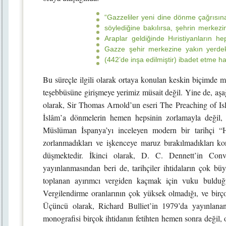
“Gazzeliler yeni dine dönme çağrısına iş
söylediğine bakılırsa, şehrin merkezind
Araplar geldiğinde Hıristiyanların h
Gazze şehir merkezine yakın yerdeki
(442’de inşa edilmiştir) ibadet etme hak
Bu süreçle ilgili olarak ortaya konulan keskin biçimde 
teşebbüsüne girişmeye yerimiz müsait değil. Yine de, aşağ
olarak, Sir Thomas Arnold’un eseri The Preaching of Isl
İslâm’a dönmelerin hemen hepsinin zorlamayla değil,
Müslüman İspanya’yı inceleyen modern bir tarihçi “Hı
zorlanmadıkları ve işkenceye maruz bırakılmadıkları konu
düşmektedir. İkinci olarak, D. C. Dennett’in Con
yayınlanmasından beri de, tarihçiler ihtidaların çok büy
toplanan ayırımcı vergiden kaçmak için vuku bulduğu
Vergilendirme oranlarının çok yüksek olmadığı, ve birçok
Üçüncü olarak, Richard Bulliet’in 1979’da yayınlana
monografisi birçok ihtidanın fetihten hemen sonra değil, o