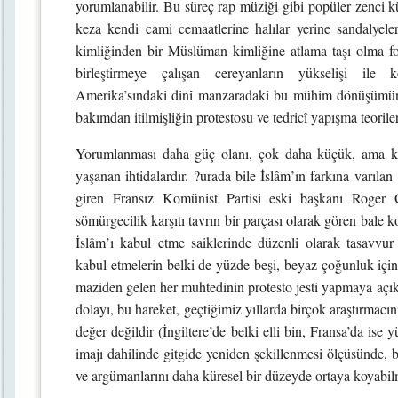
yorumlanabilir. Bu süreç rap müziği gibi popüler zenci kü
keza kendi cami cemaatlerine halılar yerine sandalyeler
kimliğinden bir Müslüman kimliğine atlama taşı olma fon
birleştirmeye çalışan cereyanların yükselişi ile ko
Amerika’sındaki dinî manzaradaki bu mühim dönüşümün, d
bakımdan itilmişliğin protestosu ve tedricî yapışma teoriler
Yorumlanması daha güç olanı, çok daha küçük, ama kalı
yaşanan ihtidalardır. ?urada bile İslâm’ın farkına varılan 
giren Fransız Komünist Partisi eski başkanı Roger
sömürgecilik karşıtı tavrın bir parçası olarak gören bale
İslâm’ı kabul etme saiklerinde düzenli olarak tasavv
kabul etmelerin belki de yüzde beşi, beyaz çoğunluk içind
maziden gelen her muhtedinin protesto jesti yapmaya açık
dolayı, bu hareket, geçtiğimiz yıllarda birçok araştırmacı
değer değildir (İngiltere’de belki elli bin, Fransa’da ise
imajı dahilinde gitgide yeniden şekillenmesi ölçüsünde, 
ve argümanlarını daha küresel bir düzeyde ortaya koyab