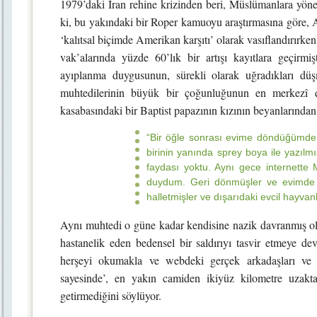
1979’daki İran rehine krizinden beri, Müslümanlara yönel
ki, bu yakındaki bir Roper kamuoyu araştırmasına göre, A
‘kalıtsal biçimde Amerikan karşıtı’ olarak vasıflandırırke
vak’alarında yüzde 60’lık bir artışı kayıtlara geçirmiş
ayıplanma duygusunun, sürekli olarak uğradıkları düş
muhtedilerinin büyük bir çoğunluğunun en merkezî e
kasabasındaki bir Baptist papazının kızının beyanlarından a
“Bir öğle sonrası evime döndüğümde, 
birinin yanında sprey boya ile yazıl
faydası yoktu. Aynı gece internette 
duydum. Geri dönmüşler ve evimde 
halletmişler ve dışarıdaki evcil hayvan
Aynı muhtedi o güne kadar kendisine nazik davranmış olan
hastanelik eden bedensel bir saldırıyı tasvir etmeye dev
herşeyi okumakla ve webdeki gerçek arkadaşları ve ai
sayesinde’, en yakın camiden ikiyüz kilometre uzakt
getirmediğini söylüyor.