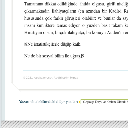
Tamamına dikkat edildiğinde, ihtida olgusu, girift niteliği 
çıkarmaktadır. İlahiyatçıların (en azından bir Kadîr-i R
hususunda çok farklı görüşleri olabilir; ve bunlar da sayg
insanî kimliklere temas ediyor, o yüzden basit rakam ka
Hıristiyan olsun, birçok ilahiyatçı, bu konuyu Auden’in 
|8Ne istatistikçilerle düşüp kalk,
Ne de bir sosyal bilim ile uğraş.|9
© 2021 karakalem.net, Abdülhakim Murad