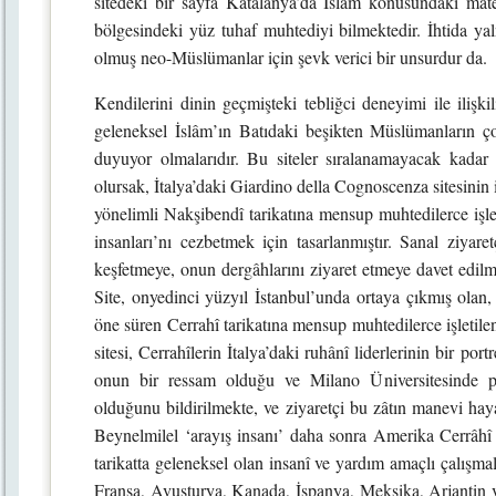
sitedeki bir sayfa Katalanya’da İslâm konusundaki mater
bölgesindeki yüz tuhaf muhtediyi bilmektedir. İhtida ya
olmuş neo-Müslümanlar için şevk verici bir unsurdur da.
Kendilerini dinin geçmişteki tebliğci deneyimi ile ilişkil
geleneksel İslâm’ın Batıdaki beşikten Müslümanların çoğ
duyuyor olmalarıdır. Bu siteler sıralanamayacak kada
olursak, İtalya’daki Giardino della Cognoscenza sitesinin 
yönelimli Nakşibendî tarikatına mensup muhtedilerce işlet
insanları’nı cezbetmek için tasarlanmıştır. Sanal ziyare
keşfetmeye, onun dergâhlarını ziyaret etmeye davet edilme
Site, onyedinci yüzyıl İstanbul’unda ortaya çıkmış olan
öne süren Cerrahî tarikatına mensup muhtedilerce işletilen
sitesi, Cerrahîlerin İtalya’daki ruhânî liderlerinin bir port
onun bir ressam olduğu ve Milano Üniversitesinde psik
olduğunu bildirilmekte, ve ziyaretçi bu zâtın manevi haya
Beynelmilel ‘arayış insanı’ daha sonra Amerika Cerrâhî T
tarikatta geleneksel olan insanî ve yardım amaçlı çalışma
Fransa, Avusturya, Kanada, İspanya, Meksika, Arjantin ve