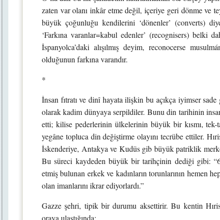
zaten var olanı inkâr etme değil, içeriye geri dönme ve 
büyük çoğunluğu kendilerini ‘dönenler’ (converts) diye 
‘Farkına varanlar=kabul edenler’ (recognisers) belki daha
İspanyolca’daki alışılmış deyim, reconocerse musul
olduğunun farkına varandır.
*
İnsan fıtratı ve dinî hayata ilişkin bu açıkça iyimser sad
olarak kadim dünyaya serpildiler. Bunu din tarihinin insa
etti; kilise pederlerinin ülkelerinin büyük bir kısmı, tek-
yegâne topluca din değiştirme olayını tecrübe ettiler. Hır
İskenderiye, Antakya ve Kudüs gib büyük patriklik merkez
Bu süreci kaydeden büyük bir tarihçinin dediği gibi: “6
etmiş bulunan erkek ve kadınların torunlarının hemen h
olan imanlarını ikrar ediyorlardı.”
Gazze şehri, tipik bir durumu aksettirir. Bu kentin Hıri
oraya ulaştığında: