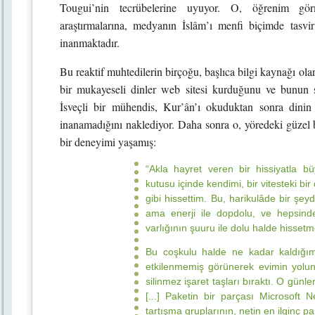
Tougui’nin tecrübelerine uyuyor. O, öğrenim gör
araştırmalarına, medyanın İslâm’ı menfi biçimde tasvi
inanmaktadır.
Bu reaktif muhtedilerin birçoğu, başlıca bilgi kaynağı olara
bir mukayeseli dinler web sitesi kurduğunu ve bunun
İsveçli bir mühendis, Kur’ân’ı okuduktan sonra dinin
inanamadığını naklediyor. Daha sonra o, yöredeki güzel bi
bir deneyimi yaşamış:
“Akla hayret veren bir hissiyatla b
kutusu içinde kendimi, bir vitesteki b
gibi hissettim. Bu, harikulâde bir şe
ama enerji ile dopdolu, ve hepsind
varlığının şuuru ile dolu halde hisset
Bu coşkulu halde ne kadar kaldığım
etkilenmemiş görünerek evimin yolu
silinmez işaret taşları bıraktı. O gün
[...] Paketin bir parçası Microsoft 
tartışma gruplarının, netin en ilginç 