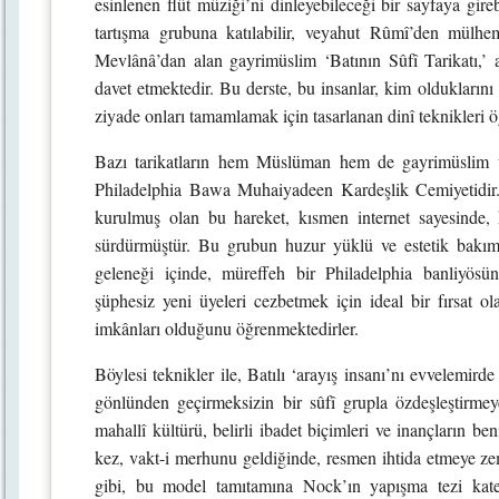
esinlenen flüt müziği’ni dinleyebileceği bir sayfaya gireb
tartışma grubuna katılabilir, veyahut Rûmî’den mülhem 
Mevlânâ’dan alan gayrimüslim ‘Batının Sûfî Tarikatı,’ a
davet etmektedir. Bu derste, bu insanlar, kim olduklarını
ziyade onları tamamlamak için tasarlanan dinî teknikleri öğ
Bazı tarikatların hem Müslüman hem de gayrimüslim üye
Philadelphia Bawa Muhaiyadeen Kardeşlik Cemiyetidir. 
kurulmuş olan bu hareket, kısmen internet sayesinde
sürdürmüştür. Bu grubun huzur yüklü ve estetik bakım
geleneği içinde, müreffeh bir Philadelphia banliyösü
şüphesiz yeni üyeleri cezbetmek için ideal bir fırsat o
imkânları olduğunu öğrenmektedirler.
Böylesi teknikler ile, Batılı ‘arayış insanı’nı evvelemird
gönlünden geçirmeksizin bir sûfî grupla özdeşleştirmeye
mahallî kültürü, belirli ibadet biçimleri ve inançların be
kez, vakt-i merhunu geldiğinde, resmen ihtida etmeye 
gibi, bu model tamıtamına Nock’ın yapışma tezi kate