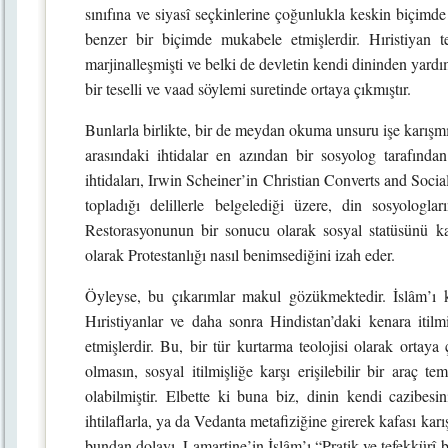
sınıfına ve siyasî seçkinlerine çoğunlukla keskin biçim
benzer bir biçimde mukabele etmişlerdir. Hıristiyan 
marjinalleşmişti ve belki de devletin kendi dininden yardım 
bir teselli ve vaad söylemi suretinde ortaya çıkmıştır.
Bunlarla birlikte, bir de meydan okuma unsuru işe karışmış
arasındaki ihtidalar en azından bir sosyolog tarafından b
ihtidaları, Irwin Scheiner’in Christian Converts and Socia
topladığı delillerle belgelediği üzere, din sosyolog
Restorasyonunun bir sonucu olarak sosyal statüsünü ka
olarak Protestanlığı nasıl benimsediğini izah eder.
Öyleyse, bu çıkarımlar makul gözükmektedir. İslâm’ı k
Hıristiyanlar ve daha sonra Hindistan’daki kenara itilm
etmişlerdir. Bu, bir tür kurtarma teolojisi olarak orta
olmasın, sosyal itilmişliğe karşı erişilebilir bir araç
olabilmiştir. Elbette ki buna biz, dinin kendi cazibesini 
ihtilaflarla, ya da Vedanta metafiziğine girerek kafası kar
bundan dolayı, Lamartine’in İslâm’ı “Pratik ve tefekkürî 