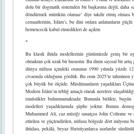
dolu bir dogmatik sistemden bir başkasına değil, daha s
döndürmek mümkün olamaz’ diye takdir etmiş olması b
cemaatlerinin, İslâm’ı, bu dini onlara anlatanların güçl
hemencecik kabul etmedikleri de açıktır.
*
Bu klasik ihtida modellerinin günümüzde geniş bir u
olmaktan çok uzak bir husustur. Bu dinin sayısal bir art
dünya nüfusu içindeki oranının 1990 yılında yüzde 12
civarında olduğunu gördük. Bu oran 2025’te tahminen yü
çok büyük bir ölçüde, Müslümanların yaşadıkları Üçüncü 
Modern İslâm’ın tebliğ amaçlı olarak nerelere ulaşabildiği
istatistikler bulunmamaktadır. Bununla birlikte, bugün 
modelleri yaşadıklarında şüphe yoktur. Bunun demo
Muhammed Ali, caz müziği sanatçısı John Coltrane ve 
ettirilen ve güçlendirilen, nüfusu bölgede dört milyonu
ihtidası, pekâlâ, beyaz Hıristiyanlarca asırlardır sürdür