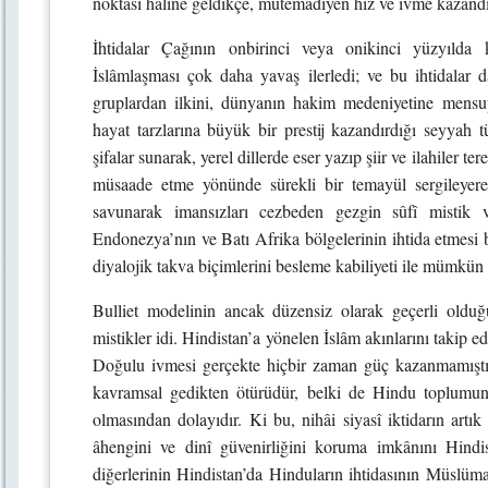
noktası haline geldikçe, mütemadiyen hız ve ivme kazandı
İhtidalar Çağının onbirinci veya onikinci yüzyılda 
İslâmlaşması çok daha yavaş ilerledi; ve bu ihtidalar d
gruplardan ilkini, dünyanın hakim medeniyetine mensup
hayat tarzlarına büyük bir prestij kazandırdığı seyyah t
şifalar sunarak, yerel dillerde eser yazıp şiir ve ilahiler t
müsaade etme yönünde sürekli bir temayül sergileyerek, 
savunarak imansızları cezbeden gezgin sûfî mistik v
Endonezya’nın ve Batı Afrika bölgelerinin ihtida etmesi b
diyalojik takva biçimlerini besleme kabiliyeti ile mümkün
Bulliet modelinin ancak düzensiz olarak geçerli olduğu 
mistikler idi. Hindistan’a yönelen İslâm akınlarını takip e
Doğulu ivmesi gerçekte hiçbir zaman güç kazanmamıştı
kavramsal gedikten ötürüdür, belki de Hindu toplumunu
olmasından dolayıdır. Ki bu, nihâi siyasî iktidarın artı
âhengini ve dinî güvenirliğini koruma imkânını Hindis
diğerlerinin Hindistan’da Hinduların ihtidasının Müslüma