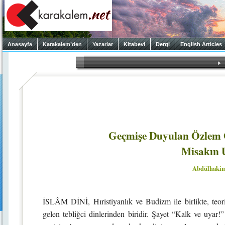
Anasayfa
Karakalem’den
Yazarlar
Kitabevi
Dergi
English Articles
Geçmişe Duyulan Özlem 
Misakın U
Abdülhaki
İSLÂM DİNİ, Hıristiyanlık ve Budizm ile birlikte, teoris
gelen tebliğci dinlerinden biridir. Şayet “Kalk ve uyar