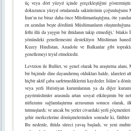
üç veya dört yüzyıl içinde gerçekleştiğini göstermiş
dokuzuncu yüzyıl ortalarında sakinlerinin çoğunluğunu M
İran’ın ise biraz daha önce Müslümanlaştığına, öte yanda
en azından beşte dördünü Müslümanların oluşturduğuna 
fethi illâ da yaygın bir ihtidanın takip etmediği,’ bilaki
yönündeki genellemesini destekliyor. Müslüman haneda
Kuzey Hindistan, Anadolu ve Balkanlar gibi topraklar
genellemeyi teyid etmektedir.
Levtzion ile Bulliet, ve genel olarak bu araştırma alanı, 
bir biçimde dine dayandırmış oldukları halde, idareleri a
hiçbir aktif çaba sarfetmediklerini kaydeder. İslâm’a dönüş
veya yerli Hıristiyan kurumlarının ya da diğer kurum
gayrimüslimler arasında artan sosyal etkileşimin bir ne
nüfuzunu sağlamlaştırma arzusunun sonucu olarak, ilk
tutmuşlardı; ve ancak bu yerler civardaki yerli göçmenle
şehir merkezlerine dönüşmelerinden sonradır ki, fâtihler 
Bu nedenle, ihtida süreci yavaş başladı, ve yeni muhtedi