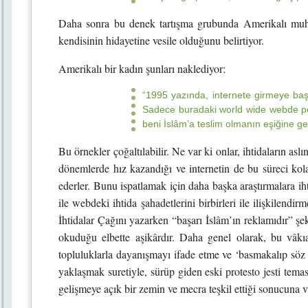
Daha sonra bu denek tartışma grubunda Amerikalı muhtedi
kendisinin hidayetine vesile olduğunu belirtiyor.
Amerikalı bir kadın şunları naklediyor:
“1995 yazında, internete girmeye baş
Sadece buradaki world wide webde pos
beni İslâm’a teslim olmanın eşiğine get
Bu örnekler çoğaltılabilir. Ne var ki onlar, ihtidaların as
dönemlerde hız kazandığı ve internetin de bu süreci kola
ederler. Bunu ispatlamak için daha başka araştırmalara i
ile webdeki ihtida şahadetlerini birbirleri ile ilişkilendi
İhtidalar Çağını yazarken “başarı İslâm’ın reklamıdır” ş
okuduğu elbette aşikârdır. Daha genel olarak, bu vâk
topluluklarla dayanışmayı ifade etme ve ‘basmakalıp sö
yaklaşmak suretiyle, sürüp giden eski protesto jesti teması
gelişmeye açık bir zemin ve mecra teşkil ettiği sonucuna