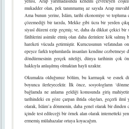
yenisi, Arap yarımadasında kendini çevreleyen coşkul
mukadder olan, pek tanınmamış az sayıda Arap muvahhid
Ama bunun yerine, İslâm, tarihi ekonomiye ve topluma dai
çözemediği bir tarzda, Mekke gibi ücra bir yerden çıkıp
siyasî düzeni ezip geçmiş; ve, daha da dikkat çekici bir s
fâtihlerini asimile etmiş olan daha derinlere kök salmış 
hareketi vücuda getirmiştir. Kurucusunun vefatından o
epeyce farklı toplumlarda insanları kendine cezbetmeye 
döndürmesinin gerçek niteliği, dünya tarihinin çok öne
hakkıyla anlaşılmış olmaktan hayli uzaktır.
Okumakta olduğunuz bölüm, bu karmaşık ve esnek din
boyunca ilerleyecektir. İlk önce, sosyologların ‘dönme
bağlamda ne anlama geldiği konusunda giriş mahiyetind
tarihindeki en göze çarpan ihtida olayları, geçerli ilmî y
olarak, İslâm’a dönmenin, daha genel olarak bir dinden 
içinde test edileceği bir örnek alan olarak internetteki 
ermemiş mülahazalar ortaya koyacağım.