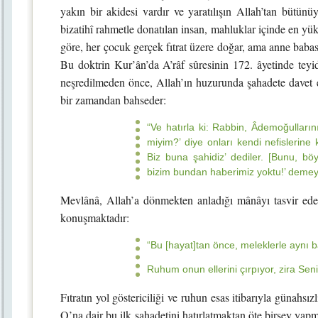
yakın bir akidesi vardır ve yaratılışın Allah’tan bütünüy
bizatihî rahmetle donatılan insan, mahluklar içinde en yüks
göre, her çocuk gerçek fıtrat üzere doğar, ama anne babas
Bu doktrin Kur’ân’da A’râf sûresinin 172. âyetinde teyid
neşredilmeden önce, Allah’ın huzurunda şahadete davet e
bir zamandan bahseder:
“Ve hatırla ki: Rabbin, Âdemoğullarını
miyim?’ diye onları kendi nefislerine 
Biz buna şahidiz’ dediler. [Bunu, bö
bizim bundan haberimiz yoktu!’ demey
Mevlânâ, Allah’a dönmekten anladığı mânâyı tasvir ede
konuşmaktadır:
“Bu [hayat]tan önce, meleklerle aynı b
Ruhum onun ellerini çırpıyor, zira Seni
Fıtratın yol göstericiliği ve ruhun esas itibarıyla günahsı
O’na dair bu ilk şahadetini hatırlatmaktan öte birşey yapmam