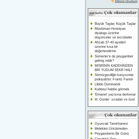
Şifremi Unuttum
Büyük Taşlar, Küçük Taşlar
Müslüman-Hıristiyan
diyalogu üzerine
düşünceler ve tecrübeler
Ahzab 37-40 ayetleri
üzerine kısa bir
değerlendirme
Sümerler’e de peygamber
gelmiş midir?
MISRİNİN KADEHİNDEN
BİR YUDUM SEKR HALİ
Sömürgeciliğin karşısında
psikiyatrist: Frantz Fanon
Libido Dominandi
Kubbeyi habbe görmek
‘Emanet’ yazısına derkenar
III. Günler: sıradan ve özel
Oyuncak Tamirhanesi
Melekleri Ürkütmeden
Peygamberin Bir Günü
Çocukluk Sırrı