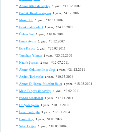
Ahmet Altan ile söyleşi
*12.12.2007
1
yazı,
Fred A. Reed ile söyleşi
*4.12.2007
1
yazı,
Musa Hub
*18.11.2002
1
yazı,
(ismi mahfuzdur)
*24.08.2009
1
yazı,
Özlem Sarı
*10.07.2005
1
yazı,
Burak Aydın
*8.12.2007
1
yazı,
Esra Karaca
*23.02.2011
1
yazı,
Tunahan Yılmaz
*23.03.2008
1
yazı,
Nazife Şişman
*12.07.2011
1
yazı,
Ahmet Özkılınç ile söyleşi
*21.12.2011
1
yazı,
Andrei Tarkovski
*10.05.2004
1
yazı,
Ahmet D. Şahin, Mücahit Bilici
*15.05.2004
1
yazı,
Mete Tunçay ile söyleşi
*2.02.2011
1
yazı,
ESMA MERMER
*17.01.2004
1
yazı,
Dr. Şadi Aydın
*10.07.2005
1
yazı,
İsmail Velioğlu
*17.01.2004
1
yazı,
Hasan Koç
*8.08.2022
1
yazı,
Sabri Doğan
*10.05.2004
1
yazı,