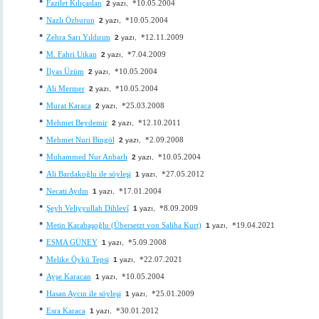
Fazilet Kılıçaslan
*10.05.2004
2
yazı,
Nazlı Özburun
*10.05.2004
2
yazı,
Zehra Sarı Yıldırım
*12.11.2009
2
yazı,
M. Fahri Utkan
*7.04.2009
2
yazı,
İlyas Üzüm
*10.05.2004
2
yazı,
Ali Mermer
*10.05.2004
2
yazı,
Murat Karaca
*25.03.2008
2
yazı,
Mehmet Beydemir
*12.10.2011
2
yazı,
Mehmet Nuri Bingöl
*2.09.2008
2
yazı,
Muhammed Nur Anbarlı
*10.05.2004
2
yazı,
Ali Bardakoğlu ile söyleşi
*27.05.2012
1
yazı,
Necati Aydın
*17.01.2004
1
yazı,
Şeyh Veliyyullah Dihlevî
*8.09.2009
1
yazı,
Metin Karabaşoğlu (Übersetzt von Saliha Kurt)
*19.04.2021
1
yazı,
ESMA GÜNEY
*5.09.2008
1
yazı,
Melike Öykü Tepsi
*22.07.2021
1
yazı,
Ayşe Karacan
*10.05.2004
1
yazı,
Hasan Aycın ile söyleşi
*25.01.2009
1
yazı,
Esra Karaca
*30.01.2012
1
yazı,