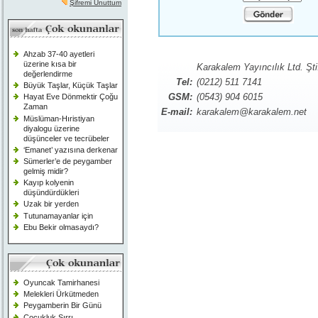
Şifremi Unuttum
Ahzab 37-40 ayetleri
üzerine kısa bir
Karakalem Yayıncılık Ltd. Şti
değerlendirme
Tel:
(0212) 511 7141
Büyük Taşlar, Küçük Taşlar
GSM:
(0543) 904 6015
Hayat Eve Dönmektir Çoğu
Zaman
E-mail:
karakalem@karakalem.net
Müslüman-Hıristiyan
diyalogu üzerine
düşünceler ve tecrübeler
‘Emanet’ yazısına derkenar
Sümerler’e de peygamber
gelmiş midir?
Kayıp kolyenin
düşündürdükleri
Uzak bir yerden
Tutunamayanlar için
Ebu Bekir olmasaydı?
Oyuncak Tamirhanesi
Melekleri Ürkütmeden
Peygamberin Bir Günü
Çocukluk Sırrı