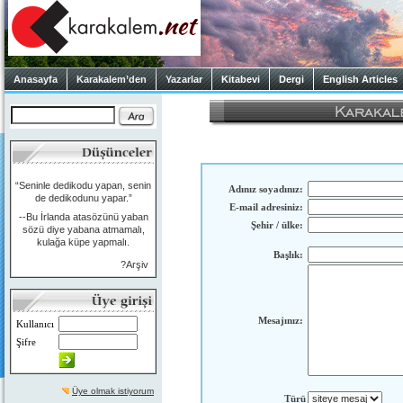
Anasayfa
Karakalem’den
Yazarlar
Kitabevi
Dergi
English Articles
“Seninle dedikodu yapan, senin
Adınız soyadınız:
de dedikodunu yapar.”
E-mail adresiniz:
--Bu İrlanda atasözünü yaban
Şehir / ülke:
sözü diye yabana atmamalı,
kulağa küpe yapmalı.
Başlık:
?Arşiv
Mesajınız:
Kullanıcı
Şifre
Üye olmak istiyorum
Türü