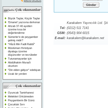
Şifremi Unuttum
Büyük Taşlar, Küçük Taşlar
‘Emanet’ yazısına derkenar
Karakalem Yayıncılık Ltd. Şti
Ahzab 37-40 ayetleri
Tel:
(0212) 511 7141
üzerine kısa bir
GSM:
(0543) 904 6015
değerlendirme
Sümerler’e de peygamber
E-mail:
karakalem@karakalem.net
gelmiş midir?
“Hâzâ Min Fadli Rabbî”
Müslüman-Hıristiyan
diyalogu üzerine
düşünceler ve tecrübeler
Tutunamayanlar için
Abdülhakim Murad’ı
okurken
"Din elden gidiyor" edebiyatı
Uzak bir yerden
Oyuncak Tamirhanesi
Melekleri Ürkütmeden
Peygamberin Bir Günü
Çocukluk Sırrı