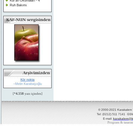
Kur'an Okumaları - 4
Ruh Bakımı
Kör nokta
–Metin Karabaşoğlu
[*
4.558
yazı içinden]
© 2000-2021 Karakalem Ya
Tel: (0212) 511 7141 GSM
E-mail:
karakalem@k
Program & tasarı