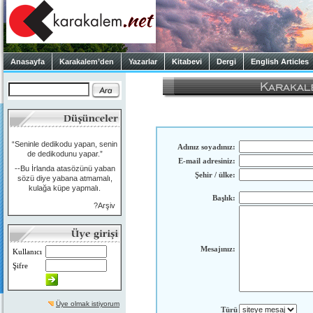
Anasayfa
Karakalem’den
Yazarlar
Kitabevi
Dergi
English Articles
“Seninle dedikodu yapan, senin
Adınız soyadınız:
de dedikodunu yapar.”
E-mail adresiniz:
--Bu İrlanda atasözünü yaban
Şehir / ülke:
sözü diye yabana atmamalı,
kulağa küpe yapmalı.
Başlık:
?Arşiv
Mesajınız:
Kullanıcı
Şifre
Üye olmak istiyorum
Türü