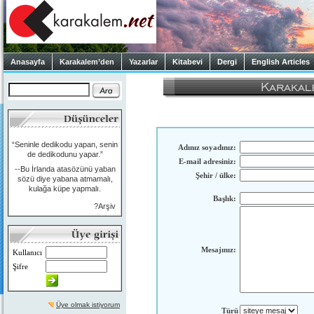
Anasayfa
Karakalem’den
Yazarlar
Kitabevi
Dergi
English Articles
“Seninle dedikodu yapan, senin
Adınız soyadınız:
de dedikodunu yapar.”
E-mail adresiniz:
--Bu İrlanda atasözünü yaban
Şehir / ülke:
sözü diye yabana atmamalı,
kulağa küpe yapmalı.
Başlık:
?Arşiv
Mesajınız:
Kullanıcı
Şifre
Üye olmak istiyorum
Türü