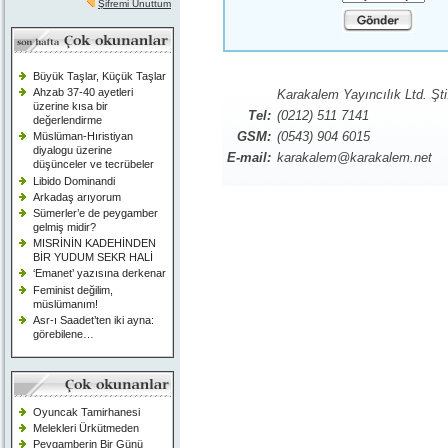
Şifremi Unuttum
Büyük Taşlar, Küçük Taşlar
Ahzab 37-40 ayetleri
Karakalem Yayıncılık Ltd. Şti
üzerine kısa bir
Tel:
(0212) 511 7141
değerlendirme
GSM:
(0543) 904 6015
Müslüman-Hıristiyan
diyalogu üzerine
E-mail:
karakalem@karakalem.net
düşünceler ve tecrübeler
Libido Dominandi
Arkadaş arıyorum
Sümerler’e de peygamber
gelmiş midir?
MISRİNİN KADEHİNDEN
BİR YUDUM SEKR HALİ
‘Emanet’ yazısına derkenar
Feminist değilim,
müslümanım!
Asr-ı Saadet’ten iki ayna:
görebilene…
Oyuncak Tamirhanesi
Melekleri Ürkütmeden
Peygamberin Bir Günü