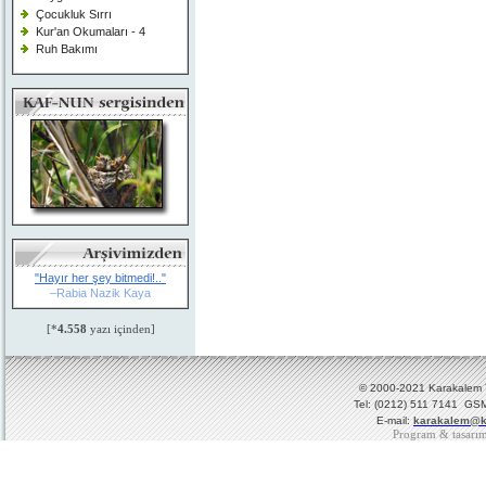
Çocukluk Sırrı
Kur'an Okumaları - 4
Ruh Bakımı
"Hayır her şey bitmedi!.."
–Rabia Nazik Kaya
[*
4.558
yazı içinden]
© 2000-2021 Karakalem Ya
Tel: (0212) 511 7141 GSM
E-mail:
karakalem@k
Program & tasarı