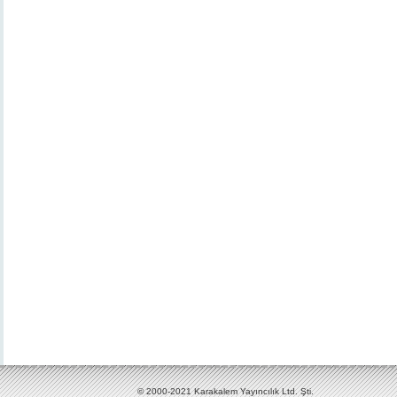
© 2000-2021 Karakalem Yayıncılık Ltd. Şti.