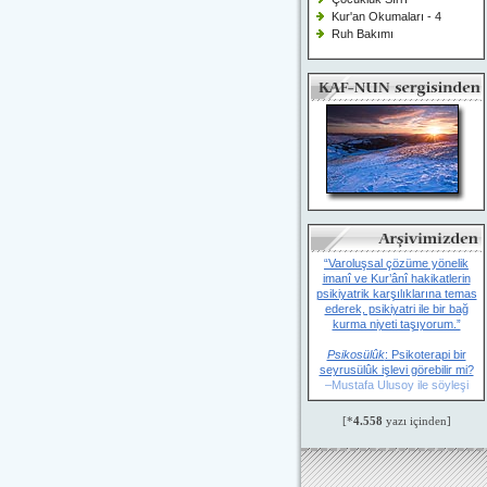
Kur'an Okumaları - 4
Ruh Bakımı
“Varoluşsal çözüme yönelik
imanî ve Kur’ânî hakikatlerin
psikiyatrik karşılıklarına temas
ederek, psikiyatri ile bir bağ
kurma niyeti taşıyorum.”
Psikosülûk
: Psikoterapi bir
seyrusülûk işlevi görebilir mi?
–Mustafa Ulusoy ile söyleşi
[*
4.558
yazı içinden]