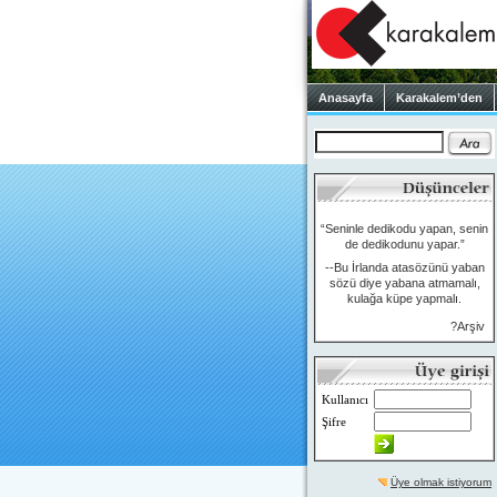
Anasayfa
Karakalem’den
“Seninle dedikodu yapan, senin
de dedikodunu yapar.”
--Bu İrlanda atasözünü yaban
sözü diye yabana atmamalı,
kulağa küpe yapmalı.
?Arşiv
Kullanıcı
Şifre
Üye olmak istiyorum