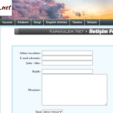
Yazarlar
Kitabevi
Dergi
English Articles
Tarama
İletişim
Adınız soyadınız:
E-mail adresiniz:
Şehir / ülke:
Başlık:
Mesajınız:
Türü