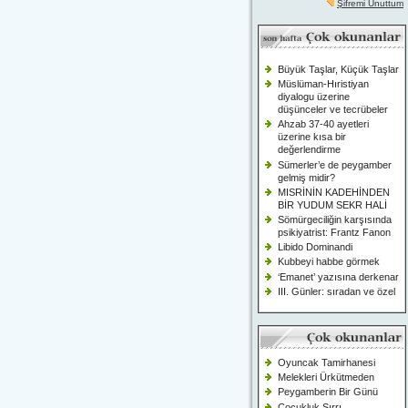
Şifremi Unuttum
Büyük Taşlar, Küçük Taşlar
Müslüman-Hıristiyan
diyalogu üzerine
düşünceler ve tecrübeler
Ahzab 37-40 ayetleri
üzerine kısa bir
değerlendirme
Sümerler’e de peygamber
gelmiş midir?
MISRİNİN KADEHİNDEN
BİR YUDUM SEKR HALİ
Sömürgeciliğin karşısında
psikiyatrist: Frantz Fanon
Libido Dominandi
Kubbeyi habbe görmek
‘Emanet’ yazısına derkenar
III. Günler: sıradan ve özel
Oyuncak Tamirhanesi
Melekleri Ürkütmeden
Peygamberin Bir Günü
Çocukluk Sırrı