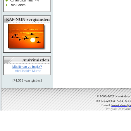
Kur'an Okumaları - 4
Ruh Bakımı
Müslüman ve İngiliz?
–Abdülhakim Murad
[*
4.558
yazı içinden]
© 2000-2021 Karakalem Ya
Tel: (0212) 511 7141 GSM
E-mail:
karakalem@k
Program & tasarı