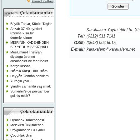
Şifremi Unuttum
Büyük Taşlar, Küçük Taşlar
Ahzab 37-40 ayetleri
Karakalem Yayıncılık Ltd. Şti
üzerine kısa bir
Tel:
(0212) 511 7141
değerlendirme
GSM:
(0543) 904 6015
MISRİNİN KADEHİNDEN
BİR YUDUM SEKR HALİ
E-mail:
karakalem@karakalem.net
Müslüman-Hıristiyan
diyalogu üzerine
düşünceler ve tecrübeler
Karga kıssası
İslâm’a Karşı Türk-İslâm
Deyyân-Vehhâb denklemi
Yüreğin yolu…
Şimdiki zamanda yaşamak
Sümerler’e de peygamber
gelmiş midir?
Oyuncak Tamirhanesi
Melekleri Ürkütmeden
Peygamberin Bir Günü
Çocukluk Sırrı