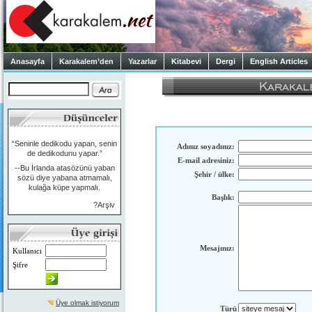
Anasayfa
Karakalem’den
Yazarlar
Kitabevi
Dergi
English Articles
“Seninle dedikodu yapan, senin
Adınız soyadınız:
de dedikodunu yapar.”
E-mail adresiniz:
--Bu İrlanda atasözünü yaban
Şehir / ülke:
sözü diye yabana atmamalı,
kulağa küpe yapmalı.
Başlık:
?Arşiv
Mesajınız:
Kullanıcı
Şifre
Üye olmak istiyorum
Türü