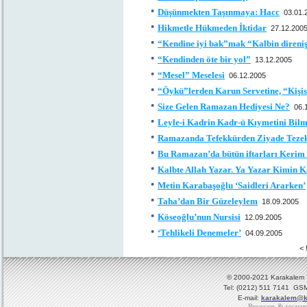
Düşünmekten Taşınmaya: Hacc
03.01.
Hikmetle Hükmeden İktidar
27.12.200
“Kendine iyi bak”mak “Kalbin direni
“Kendinden öte bir yol”
13.12.2005
“Mesel” Meselesi
06.12.2005
“Öykü”lerden Karun Servetine, “Kişis
Size Gelen Ramazan Hediyesi Ne?
06.
Leyle-i Kadrin Kadr-ü Kıymetini Bil
Ramazanda Tefekkürden Ziyade Tezek
Bu Ramazan’da bütün iftarları Kerim 
Kalbte Allah Yazar. Ya Yazar Kimin K
Metin Karabaşoğlu ‘Saidleri Ararken’
Taha’dan Bir Güzeleylem
18.09.2005
Köseoğlu’nun Nursisi
12.09.2005
‘Tehlikeli Denemeler’
04.09.2005
< 
© 2000-2021 Karakalem Ya
Tel: (0212) 511 7141 GSM
E-mail:
karakalem@k
Program & tasarı