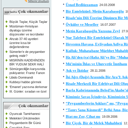
Şifremi Unuttum
Üstad Bedîüzzaman
24.03.2008
Bir Entelektüel: Metin Karabaşoğlu
1
Risale’nin Dili Üzerine Düşünen Bir 
Büyük Taşlar, Küçük Taşlar
Öyküler ve Meseller
16.07.2007
Müslüman-Hıristiyan
diyalogu üzerine
Metin Karabaşoğlu Yazısına Zeyl
27.0
düşünceler ve tecrübeler
Nur Talebesi Bir Entelektüel Olarak 
Ahzab 37-40 ayetleri
üzerine kısa bir
Hevesten Havasa, Evliyadan Asfiya Ris
değerlendirme
Kulluk: Muhatabane Müebbet Muhabb
Sümerler’e de peygamber
gelmiş midir?
Hz Ali’den (ra) Hafız Ali’ye Bir “Muh
MISRİNİN KADEHİNDEN
Mü’minin İhlas ve Uhuvvetle İmtihanı
BİR YUDUM SEKR HALİ
Sömürgeciliğin karşısında
Aşk ve İktidar
28.11.2006
psikiyatrist: Frantz Fanon
İki Ağrı (Dağı) Arasında Bir Ara’f: Aşk
Libido Dominandi
Kubbeyi habbe görmek
Risale Merkezli Bir Edebiyat Dili Ol
‘Emanet’ yazısına derkenar
Barla Kabristanında Beled’in Akabe’si
III. Günler: sıradan ve özel
Kimimiz Savaş İçindeyiz, Kimimizin S
“Peygamberlerin Aşkları” mı, “Peyga
“Tanrı Sana Küsmedi” Belki Ama, Biz
Oyuncak Tamirhanesi
Biat mı Zor, Cihat mı
19.09.2006
Melekleri Ürkütmeden
Bir Çiçek, Bir de Melek Muhabbeti
Peygamberin Bir Günü
12
Çocukluk Sırrı