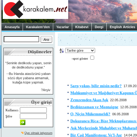
Anasayfa
Karakalem’den
Yazarlar
Kitabevi
Dergi
English Articles
-spot göster
“Seninle dedikodu yapan, senin
de dedikodunu yapar.”
--Bu İrlanda atasözünü yaban
sözü diye yabana atmamalı,
kulağa küpe yapmalı.
Sarp yokuş, bilir misin nedir?
17.09.20
?Arşiv
Mahkumiyet ve Mağduriyet Kapının 
Zemzemden Akan Aşk
22.05.2008
Bediüzzaman ve Montaigne
12.05.2008
Kullanıcı
O, Niçin Mükemmeldi?
06.05.2008
Şifre
Dokuzuncu Rica: Bize Mektuplarımız
Aşk Merkezinde Muhabbet ve Muhatab
Üye olmak istiyorum
Bir Çağ Manifestosu: Ve’l-Asr
14.04.2