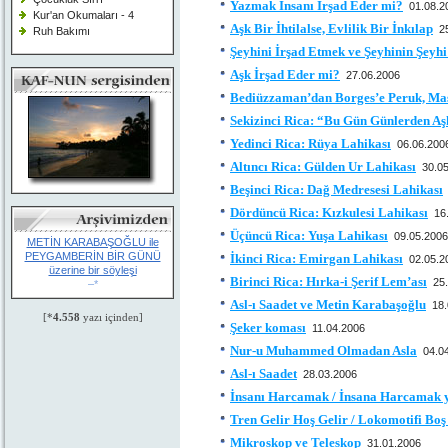
Yazmak İnsanı İrşad Eder mi?
01.08.2
Kur'an Okumaları - 4
Aşk Bir İhtilalse, Evlilik Bir İnkılap
2
Ruh Bakımı
Şeyhini İrşad Etmek ve Şeyhinin Şeyh
Aşk İrşad Eder mi?
27.06.2006
Bediüzzaman’dan Borges’e Peruk, Ma
Sekizinci Rica: “Bu Gün Günlerden Aş
Yedinci Rica: Rüya Lahikası
06.06.200
Altıncı Rica: Gülden Ur Lahikası
30.0
Beşinci Rica: Dağ Medresesi Lahikası
Dördüncü Rica: Kızkulesi Lahikası
16
Üçüncü Rica: Yuşa Lahikası
09.05.2006
METİN KARABAŞOĞLU ile
PEYGAMBERİN BİR GÜNÜ
İkinci Rica: Emirgan Lahikası
02.05.2
üzerine bir söyleşi
Birinci Rica: Hırka-i Şerif Lem’ası
25
–*
Asl-ı Saadet ve Metin Karabaşoğlu
18
[*
4.558
yazı içinden]
Şeker koması
11.04.2006
Nur-u Muhammed Olmadan Asla
04.0
Asl-ı Saadet
28.03.2006
İnsanı Harcamak / İnsana Harcamak 
Tren Gelir Hoş Gelir / Lokomotifi Boş
Mikroskop ve Teleskop
31.01.2006