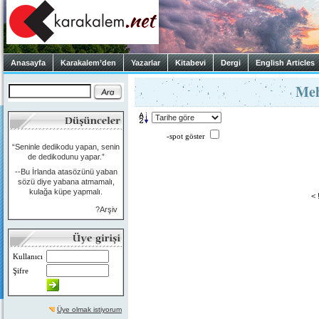
Anasayfa
Karakalem’den
Yazarlar
Kitabevi
Dergi
English Articles
Meh
-spot göster
“Seninle dedikodu yapan, senin
de dedikodunu yapar.”
--Bu İrlanda atasözünü yaban
sözü diye yabana atmamalı,
kulağa küpe yapmalı.
< 
?Arşiv
Kullanıcı
Şifre
Üye olmak istiyorum