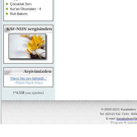
Çocukluk Sırrı
Kur'an Okumaları - 4
Ruh Bakımı
"Hayır her şey bitmedi!.."
–Rabia Nazik Kaya
[*
4.558
yazı içinden]
© 2000-2021 Karakalem Ya
Tel: (0212) 511 7141 GSM
E-mail:
karakalem@k
Program & tasarı