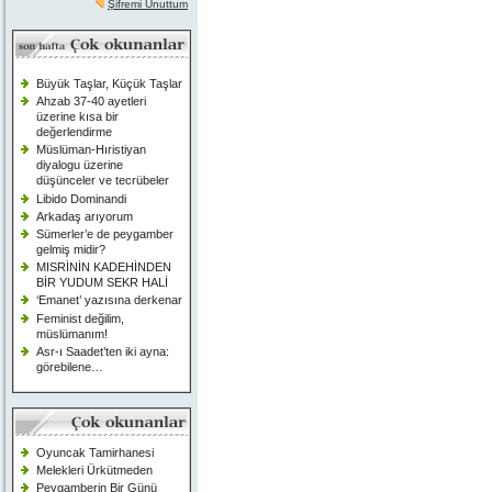
Şifremi Unuttum
Büyük Taşlar, Küçük Taşlar
Ahzab 37-40 ayetleri
üzerine kısa bir
değerlendirme
Müslüman-Hıristiyan
diyalogu üzerine
düşünceler ve tecrübeler
Libido Dominandi
Arkadaş arıyorum
Sümerler’e de peygamber
gelmiş midir?
MISRİNİN KADEHİNDEN
BİR YUDUM SEKR HALİ
‘Emanet’ yazısına derkenar
Feminist değilim,
müslümanım!
Asr-ı Saadet’ten iki ayna:
görebilene…
Oyuncak Tamirhanesi
Melekleri Ürkütmeden
Peygamberin Bir Günü