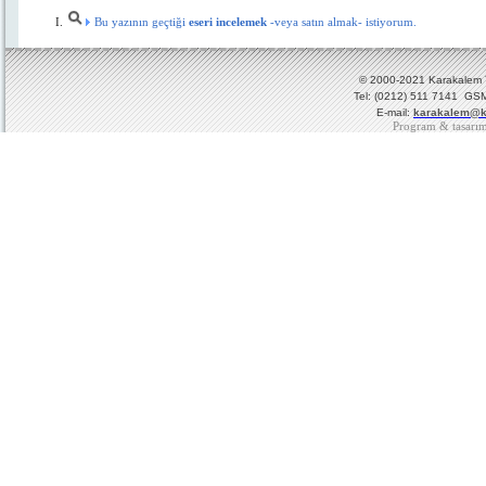
Bu yazının geçtiği
eseri incelemek
-veya satın almak- istiyorum.
© 2000-2021 Karakalem Ya
Tel: (0212) 511 7141 GSM
E-mail:
karakalem@k
Program & tasarı