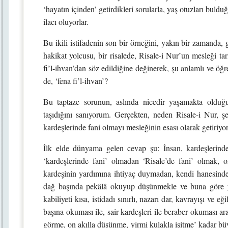
‘hayatın içinden’ getirdikleri sorularla, yaş otuzları bu
ilacı oluyorlar.
Bu ikili istifadenin son bir örneğini, yakın bir zamanda,
hakikat yolcusu, bir risalede, Risale-i Nur’un mesleği tarif
fi’l-ihvan’dan söz edildiğine değinerek, şu anlamlı ve öğre
de, ‘fena fi’l-ihvan’?
Bu taptaze sorunun, aslında nicedir yaşamakta oldu
taşıdığını sanıyorum. Gerçekten, neden Risale-i Nur, şe
kardeşlerinde fani olmayı mesleğinin esası olarak getiriyo
İlk elde dünyama gelen cevap şu: İnsan, kardeşlerinde
‘kardeşlerinde fani’ olmadan ‘Risale’de fani’ olmak, on
kardeşinin yardımına ihtiyaç duymadan, kendi hanesinde 
dağ başında pekâlâ okuyup düşünmekle ve buna göre ya
kabiliyeti kısa, istidadı sınırlı, nazarı dar, kavrayışı ve eğ
başına okuması ile, sair kardeşleri ile beraber okuması ar
görme, on akılla düşünme, yirmi kulakla işitme’ kadar büyük