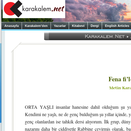
Anasayfa
Karakalem’den
Yazarlar
Kitabevi
Dergi
English Articles
Fena fi’
ORTA YAŞLI insanlar hanesine dahil olduğum şu yıll
Kendimi ne yaşlı, ne de genç bulduğum şu yıllar içinde,
genç olanlardan ise tahkik dersi alıyorum. İlk grup, dün
nazarını daha bir ciddiyetle Rabbine çevirmiş olarak, ba