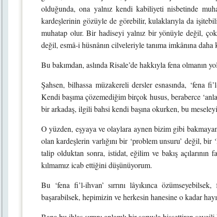
olduğunda, ona yalnız kendi kabiliyeti nisbetinde muhat
kardeşlerinin gözüyle de görebilir, kulaklarıyla da işitebil
muhatap olur. Bir hadiseyi yalnız bir yönüyle değil, çok
değil, esmâ-i hüsnânın cilveleriyle tanıma imkânına daha k
Bu bakımdan, aslında Risale’de hakkıyla fena olmanın yol
Şahsen, bilhassa müzakereli dersler esnasında, ‘fena f
Kendi başıma çözemediğim birçok husus, beraberce ‘anla
bir arkadaş, ilgili bahsi kendi başına okurken, bu meseley
O yüzden, eşyaya ve olaylara aynen bizim gibi bakmayan, fa
olan kardeşlerin varlığını bir ‘problem unsuru’ değil, bi
talip olduktan sonra, istidat, eğilim ve bakış açılarının fa
kılmamız icab ettiğini düşünüyorum.
Bu ‘fena fi’l-ihvan’ sırrını lâyıkınca özümseyebilsek, f
başarabilsek, hepimizin ve herkesin hanesine o kadar hayı
Bana bu ihlas sırrını anlamlı bir soruyla hissettiren sevgi