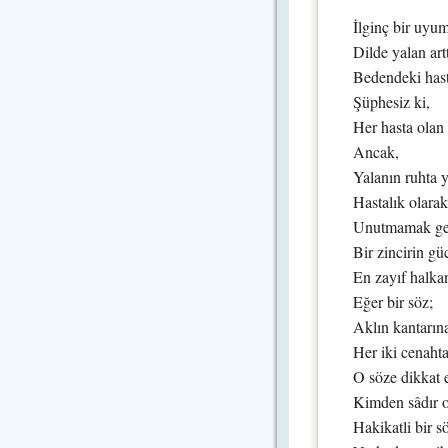
İlginç bir uyu
Dilde yalan art
Bedendeki hasta
Şüphesiz ki,
Her hasta olan 
Ancak,
Yalanın ruhta y
Hastalık olarak 
Unutmamak ger
Bir zincirin gü
En zayıf halkan
Eğer bir söz;
Aklın kantarın
Her iki cenahta
O söze dikkat e
Kimden sâdır o
Hakikatli bir s