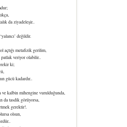
mdur;
tıkça,
lık da ziyadeleşir..
‘yalancı’ değildir.
ol açtığı metafizik gerilim,
patlak veriyor olabilir..
ekir ki;
cü,
ın gücü kadardır..
a ve kalbin mihengine vurulduğunda,
n da tasdik görüyorsa,
tmek gerektir!.
lursa olsun,
özdür..