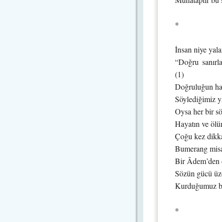
*
İnsan niye yala
“Doğru sanırla
(1)
Doğruluğun hat
Söylediğimiz ya
Oysa her bir s
Hayatın ve ölü
Çoğu kez dikka
Bumerang misal
Bir Âdem’den d
Sözün gücü üze
Kurduğumuz bü
*