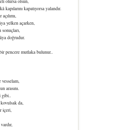
li olursa olsun,
kâ kapılarını kapatıyorsa yalandır.
 açılımı,
âya yelken açarken,
 sonuçları,
âya doğrudur.
bir pencere mutlaka bulunur..
 vesselam,
un arasını.
 gibi..
kovulsak da,
 içeri,
vardır,