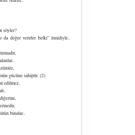
n söyler?
r da değer verirler belki” ümidiyle..
ırınadır,
lanlar..
özümüz,
mün gücüne sahiptir. (2)
t edilmez,
i..
iğerine,
rinedir,
tün binalar..