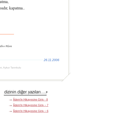
utma,
sıdır, kapatma..
dîn-i Rûmi
ü
26.11.2006
t, Aykut Tanrıkulu
Âdem’in Hikayesine Giriş - 8
Âdem’in Hikayesine Giriş – 7
Âdem’in Hikayesine Giriş – 6