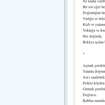
Ne kadar cazibe
Bir söz eğer be
Doğruluğun her
Varlığa ve bek
Kizb ve yalanın
Yokluğa ve fen
Her doğruda,
Bekâya açılan 
*
Açmak gerektir
Yalanla doğrun
Asr-ı saadetteki
Dokuz köyden 
Girmek gerektir
Doğruca..
Rabbin murâdı 