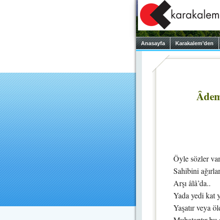
Anasayfa
Karakalem’den
Âdem
Öyle sözler var
Sahibini ağırlar
Arşı âlâ’da..
Yada yedi kat y
Yaşatır veya ö
Muhataptır bu