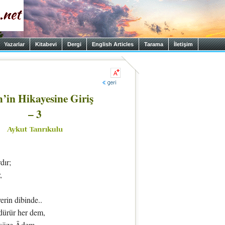
Yazarlar
Kitabevi
Dergi
English Articles
Tarama
İletişim
’in Hikayesine Giriş
– 3
dır;
,
erin dibinde..
ldürür her dem,
 söze Âdem..