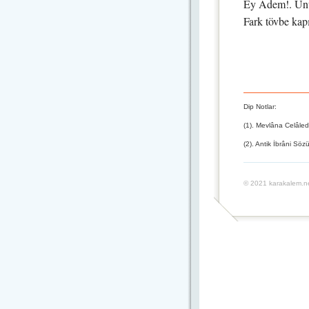
Ey Adem!. Un
Fark tövbe kapı
Dip Notlar:
(1). Mevlâna Celâled
(2). Antik İbrâni Söz
© 2021 karakalem.ne