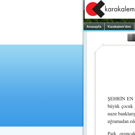
Anasayfa
Karakalem’den
ŞEHRİN EN mut
büyük çocuk p
nazır banklarıy
uğramadan ede
Park, oyuncak