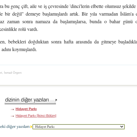
 bu genç çift, aile ve iş çevresinde 'dinci'lerin elbette olumsuz şekilde 
 bir değil" demeye başlamışlardı artık. Bir yıla varmadan İslâm'a da
p az zaman sonra namaza da başlamışlarsa, bunda o bahar günü o
esinlikle rolü vardı.
n, bebekleri doğduktan sonra hafta arasında da gitmeye başladıkla
' adını koymuşlardı.
t, İsmail Örgen
Hidayet Parkı
Hidayet Parkı [İkinci Bölüm]