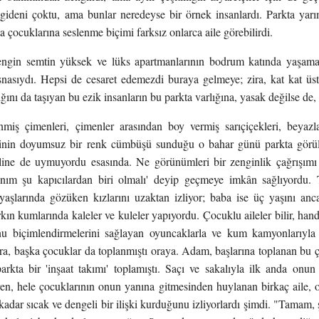
gideni çoktu, ama bunlar neredeyse bir örnek insanlardı. Parkta yarım 
ta çocuklarına seslenme biçimi farksız onlarca aile görebilirdi.
engin semtin yüksek ve lüks apartmanlarının bodrum katında yaşam
snasıydı. Hepsi de cesaret edemezdi buraya gelmeye; zira, kat kat üst
ığını da taşıyan bu ezik insanların bu parkta varlığına, yasak değilse de
enmiş çimenleri, çimenler arasından boy vermiş sarıçiçekleri, beyaz
inin doyumsuz bir renk cümbüşü sunduğu o bahar günü parkta görülen
filine de uymuyordu esasında. Ne görünümleri bir zenginlik çağrışımı
canım şu kapıcılardan biri olmalı' deyip geçmeye imkân sağlıyordu. 
yaşlarında gözüken kızlarını uzaktan izliyor; baba ise üç yaşını an
rkın kumlarında kaleler ve kuleler yapıyordu. Çocuklu aileler bilir, hand
 biçimlendirmelerini sağlayan oyuncaklarla ve kum kamyonlarıyla 
a, başka çocuklar da toplanmıştı oraya. Adam, başlarına toplanan bu ç
rkta bir 'inşaat takımı' toplamıştı. Saçı ve sakalıyla ilk anda onu
iren, hele çocuklarının onun yanına gitmesinden huylanan birkaç aile,
kadar sıcak ve dengeli bir ilişki kurduğunu izliyorlardı şimdi. "Tamam,