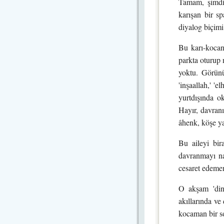
Tamam, şimdi 
karışan bir s
diyalog biçimi
Bu karı-kocanı
parkta oturup 
yoktu. Görünü
'inşaallah,' '
yurtdışında ok
Hayır, davranı
âhenk, köşe ya
Bu aileyi bir
davranmayı na
cesaret edemem
O akşam 'dinc
akıllarında ve
kocaman bir so