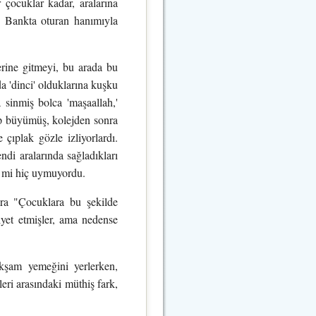
 çocuklar kadar, aralarına
. Bankta oturan hanımıyla
lerine gitmeyi, bu arada bu
da 'dinci' olduklarına kuşku
 sinmiş bolca 'maşaallah,'
ğup büyümüş, kolejden sonra
 çıplak gözle izliyorlardı.
endi aralarında sağladıkları
iç mi hiç uymuyordu.
ara "Çocuklara bu şekilde
yet etmişler, ama nedense
akşam yemeğini yerlerken,
leri arasındaki müthiş fark,