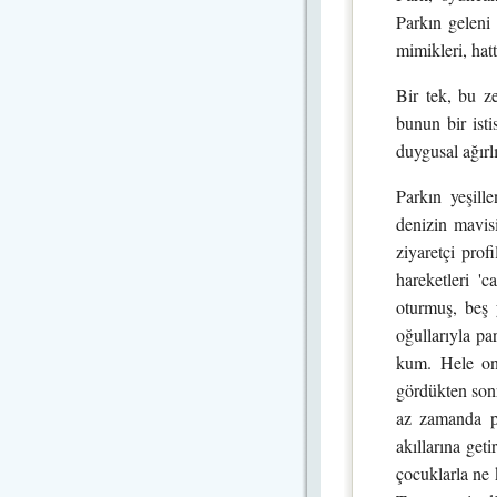
Parkın geleni 
mimikleri, hat
Bir tek, bu z
bunun bir isti
duygusal ağırl
Parkın yeşill
denizin mavis
ziyaretçi pro
hareketleri '
oturmuş, beş 
oğullarıyla pa
kum. Hele onu
gördükten sonr
az zamanda pa
akıllarına get
çocuklarla ne 