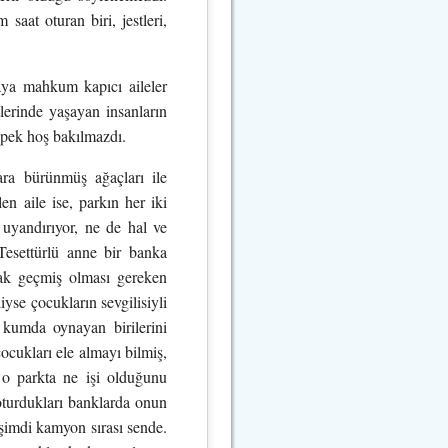
saat oturan biri, jestleri,
aya mahkum kapıcı aileler
lerinde yaşayan insanların
, pek hoş bakılmazdı.
lara bürünmüş ağaçları ile
 aile ise, parkın her iki
 uyandırıyor, ne de hal ve
Tesettürlü anne bir banka
cak geçmiş olması gereken
iyse çocukların sevgilisiyli
kumda oynayan birilerini
ocukları ele almayı bilmiş,
n o parkta ne işi olduğunu
 oturdukları banklarda onun
 şimdi kamyon sırası sende.