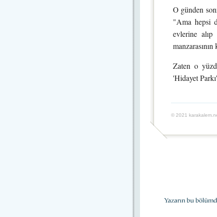
O günden sonra
"Ama hepsi de
evlerine alı
manzarasının k
Zaten o yüzde
'Hidayet Parkı
© 2021 karakalem.ne