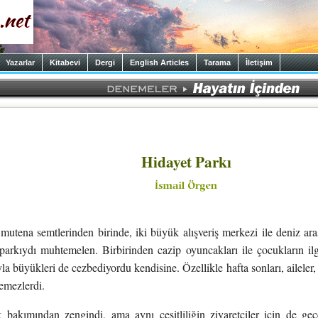
Yazarlar
Kitabevi
Dergi
English Articles
Tarama
İletişim
Hidayet Parkı
ena semtlerinden birinde, iki büyük alışveriş merkezi ile deniz aras
arkıydı muhtemelen. Birbirinden cazip oyuncakları ile çocukların ilgi
la büyükleri de cezbediyordu kendisine. Özellikle hafta sonları, aileler, 
mezlerdi.
 bakımından zengindi, ama aynı çeşitliliğin ziyaretçiler için de ge