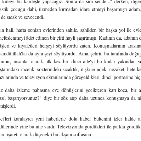
kuleyi bu kardeşle yapacağız. Sonra da sıra sende..." derken, diğer
pastik çocuğu dahi, üzmeden kırmadan idare etmeyi başarmıştı adam
 de sıcak ve sevecendi.
n hali, hafta sonları evlerinden sahile, sahilden bir başka yol ile ev
nefeslenmeyi âdet edinen bir çifti hayli şaşırtmıştı. Kadının da, adamın 
şleri ve kıyafetleri herşeyi söylüyordu zaten. Konuşmalarının arasına
elhamdülillah'lar da aynı şeyi söylüyordu. Ama, şehrin bu tarafında do
umuş insanlar olarak, ilk kez bir 'dinci aile'yi bu kadar yakından ve
şlarındaki incelik, sözlerindeki sıcaklık, ilişkilerindeki nezaket, hele k
zılarında ve televizyon ekranlarında göregeldikleri 'dinci' portresine h
az daha izleme pahasına eve dönüşlerini gecikteren karı-koca, bir 
sıl başarıyorsunuz?" diye bir söz atıp daha uzunca konuşmaya da ni
işlerdi.
i'leri karalayıcı yeni haberlerle dolu haber bültenini izler halde 
 dillerinde yine bu aile vardı. Televizyonda gördükleri ile parkta gördük
ru işareti olarak düşecekti bu akşam sofrasına.