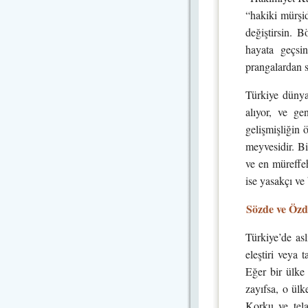
“hakiki mürşid
değiştirsin. 
hayata geçsin
prangalardan s
Türkiye dünya
alıyor, ve ge
gelişmişliğin ö
meyvesidir. Bi
ve en müreffeh
ise yasakçı ve 
Sözde ve Özd
Türkiye’de asl
eleştiri veya 
Eğer bir ülke 
zayıfsa, o ülk
Korku ve tela