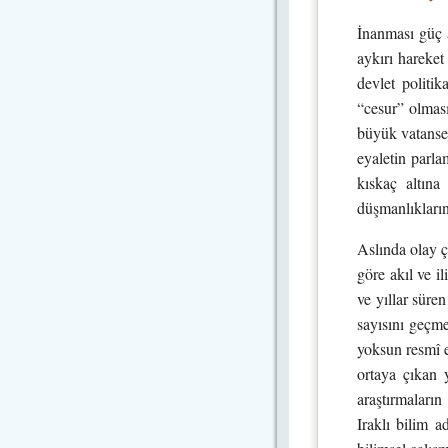
İnanması güç 
aykırı hareket
devlet politi
“cesur” olması
büyük vatansev
eyaletin parla
kıskaç altına
düşmanlıkların
Aslında olay ç
göre akıl ve i
ve yıllar süre
sayısını geçme
yoksun resmî e
ortaya çıkan y
araştırmaları
Iraklı bilim 