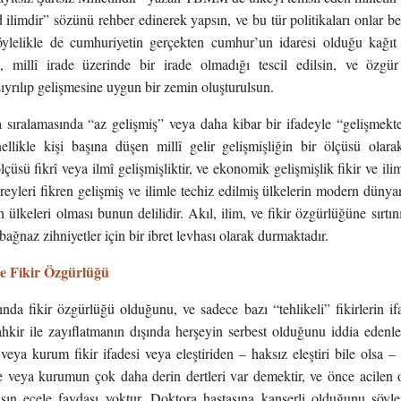
 ilimdir” sözünü rehber edinerek yapsın, ve bu tür politikaları onlar bel
Böylelikle de cumhuriyetin gerçekten cumhur’un idaresi olduğu kağıt
, millî irade üzerinde bir irade olmadığı tescil edilsin, ve özgür
ıyrılıp gelişmesine uygun bir zemin oluşturulsun.
 sıralamasında “az gelişmiş” veya daha kibar bir ifadeyle “gelişmekte
nellikle kişi başına düşen millî gelir gelişmişliğin bir ölçüsü ola
lçüsü fikrî veya ilmî gelişmişliktir, ve ekonomik gelişmişlik fikir ve ilim
reyleri fikren gelişmiş ve ilimle techiz edilmiş ülkelerin modern dünya
 ülkeleri olması bunun delilidir. Akıl, ilim, ve fikir özgürlüğüne sırt
bağnaz zihniyetler için bir ibret levhası olarak durmaktadır.
e Fikir Özgürlüğü
ında fikir özgürlüğü olduğunu, ve sadece bazı “tehlikeli” fikirlerin i
tahkir ile zayıflatmanın dışında herşeyin serbest olduğunu iddia eden
veya kurum fikir ifadesi veya eleştiriden – haksız eleştiri bile olsa 
e veya kurumun çok daha derin dertleri var demektir, ve önce acilen o
şın ecele faydası yoktur. Doktora hastasına kanserli olduğunu söyl