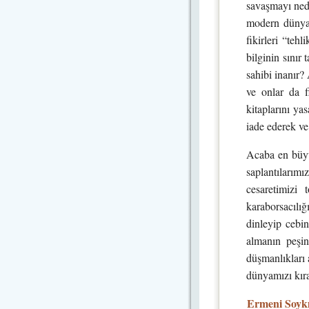
savaşmayı nede
modern dünyad
fikirleri “teh
bilginin sınır 
sahibi inanır?
ve onlar da f
kitaplarını ya
iade ederek ve
Acaba en büyü
saplantılarım
cesaretimizi 
karaborsacılı
dinleyip cebin
almanın peşin
düşmanlıkları 
dünyamızı kıra
Ermeni Soykı