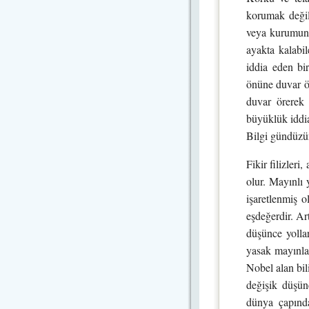
korumak değil
veya kurumun d
ayakta kalabi
iddia eden bi
önüne duvar ö
duvar örerek 
büyüklük iddial
Bilgi gündüzün
Fikir filizleri
olur. Mayınlı 
işaretlenmiş 
eşdeğerdir. Ar
düşünce yollar
yasak mayınlar
Nobel alan bil
değişik düşünc
dünya çapında