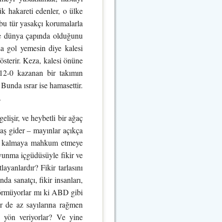
 hakareti edenler, o ülke
 bu tür yasakçı korumalarla
ve dünya çapında olduğunu
sa gol yemesin diye kalesi
sterir. Keza, kalesi önüne
 12-0 kazanan bir takımın
. Bunda ısrar ise hamasettir.
.
elişir, ve heybetli bir ağaç
vaş gider – mayınlar açıkça
geri kalmaya mahkum etmeye
avunma içgüdüsüyle fikir ve
ayanlardır? Fikir tarlasını
a sanatçı, fikir insanları,
 Görmüyorlar mı ki ABD gibi
er de az sayılarına rağmen
na yön veriyorlar? Ve yine