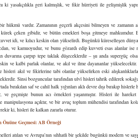
 ki yasakçılıkla geri kalmışlık, ve fikir hürriyeti ile gelişmişlik yapış
ir hükmü vardır. Zamanının geçerli akçesini bilmeyen ve zamanın ak
ı kürek çeken gibidir, ve bütün emekleri boşa gitmeye mahkumdur.
uvvet idi, ve kılıcı keskin olan yükselirdi. Bugünkü küreselleşen dünya
icdan, ve kamuoyudur, ve bunu gözardı edip kuvveti esas alanlar ise n
an duvarına çarpıp tepe taklak düşeceklerdir – şu anda supergüç ols
skin ve kalbi parlak olanlar, ve akıl ve ilme dayananlar yükselecektir.
e hisleri akıl ve fikirlerine tabi olanlar yükselirken eski alışkanlıklarl
eklerdir. Sinsi bozguncular tarafından ulvî hisleri tahrik edilerek soka
rtada bırakılan saf ve cahil halk yığınları aklı devre dışı bırakıp hislerl
r, ve geçmişte bunun acı örnekleri yaşanmıştır. Hisleri ile hareket
e manipulasyona açıktır, ve bir avuç toplum mühendisi tarafından kola
kir ki, hisleri ile kalkan zararla oturur.
in Önüne Geçmesi: AB Örneği
elleri atılan ve Avrupa’nın sıhhatli bir şekilde bugünkü modern ve sa