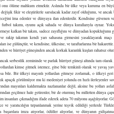
 onu ölüme mahkum etmektir. Aslında bir ülke veya kuruma en büyük
eğişik fikir ve eleştirilerle sarsılacak kadar zayıf olduğunu, ve ancak
leceğini îma edenler ve dünyaya ilan edenlerdir. Kendisine güvenen 
r futbol takımı, oyunu açık sahada ve dünya kurallarıyla oynar. Yok
rmeye kalkan bir takım, sadece zayıflığını ve dünyadan kopukluğunu gö
ve rakip takımın kendi yarı sahasına girmesini yasaklayarak maçı
arı ise gülünçtür, ve kendisine, ülkesine, ve taraftarlarına bir hakarettir
den ve hürriyet güneşinden ancak korkak karanlık kuşları rahatsız olur
, ancak serbestlik zemininde ve parlak hürriyet güneşi altında tam olarak g
yollardan kimse gitmek istemez, gitse bile temkinli olarak ve yavaş ya
olsa bile. Bir ülkeyi mayınlı yollardan gitmeye zorlamak, o ülkeyi 
tık apaçık görülmüyor mu ki medeniyet yolunda en hızlı ilerleyenler s
ından mayınları kaldırmakta nazlananlar değil, aksine bu yolları asfaltl
ından geçilmez hale getirenler, bir de oturmuş bu milletten dünya çapınd
im insanları çıkmadığını ifade ederek adeta 70 milyonu aşağılıyorlar.
e ve yaratıcılığın tırpanlanmak yerine teşvik edildiği yerlerde Türkl
 başarılara imza atıyorlar, ödüller alıyorlar, ve dünyanın gidişatı