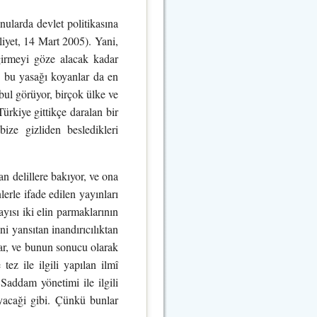
ularda devlet politikasına
liyet, 14 Mart 2005). Yani,
 girmeyi göze alacak kadar
e bu yasağı koyanlar da en
bul görüyor, birçok ülke ve
Türkiye gittikçe daralan bir
ize gizliden besledikleri
n delillere bakıyor, ve ona
erle ifade edilen yayınları
ayısı iki elin parmaklarının
i yansıtan inandırıcılıktan
lar, ve bunun sonucu olarak
ez ile ilgili yapılan ilmî
Saddam yönetimi ile ilgili
ayacaği gibi. Çünkü bunlar