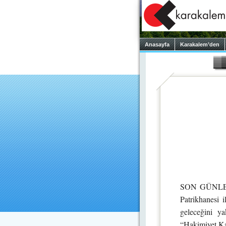
Anasayfa
Karakalem’den
SON GÜNLERDE 
Patrikhanesi 
geleceğini ya
“Hakimiyet Kay