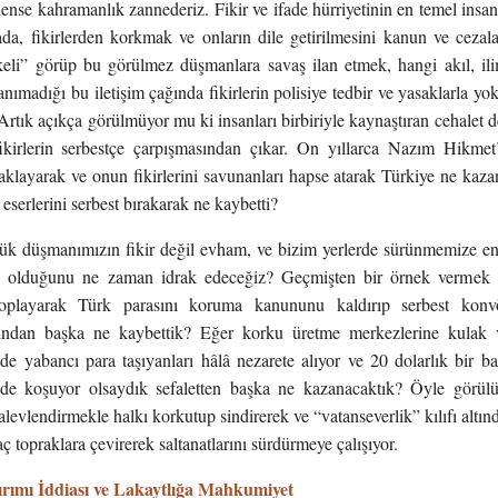
nse kahramanlık zannederiz. Fikir ve ifade hürriyetinin en temel insan
a, fikirlerden korkmak ve onların dile getirilmesini kanun ve cezal
likeli” görüp bu görülmez düşmanlara savaş ilan etmek, hangi akıl, il
tanımadığı bu iletişim çağında fikirlerin polisiye tedbir ve yasaklarla yo
 Artık açıkça görülmüyor mu ki insanları birbiriyle kaynaştıran cehalet de
ikirlerin serbestçe çarpışmasından çıkar. On yıllarca Nazım Hikmet’
saklayarak ve onun fikirlerini savunanları hapse atarak Türkiye ne kaza
 eserlerini serbest bırakarak ne kaybetti?
k düşmanımızın fikir değil evham, ve bizim yerlerde sürünmemize e
ız olduğunu ne zaman idrak edeceğiz? Geçmişten bir örnek vermek ge
toplayarak Türk parasını koruma kanununu kaldırıp serbest konvör
ğından başka ne kaybettik? Eğer korku üretme merkezlerine kulak ver
de yabancı para taşıyanları hâlâ nezarete alıyor ve 20 dolarlık bir b
de koşuyor olsaydık sefaletten başka ne kazanacaktık? Öyle görülü
alevlendirmekle halkı korkutup sindirerek ve “vatanseverlik” kılıfı altın
ç topraklara çevirerek saltanatlarını sürdürmeye çalışıyor.
rımı İddiası ve Lakaytlığa Mahkumiyet