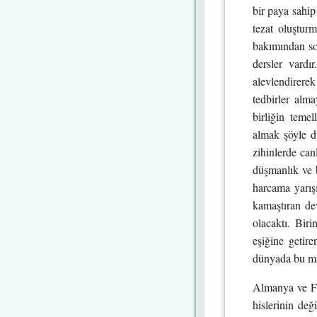
bir paya sahip
tezat oluşturm
bakımından so
dersler vardı
alevlendirerek
tedbirler alm
birliğin teme
almak şöyle d
zihinlerde can
düşmanlık ve b
harcama yarış
kamaştıran de
olacaktı. Bir
eşiğine getir
dünyada bu ma
Almanya ve Fr
hislerinin değ