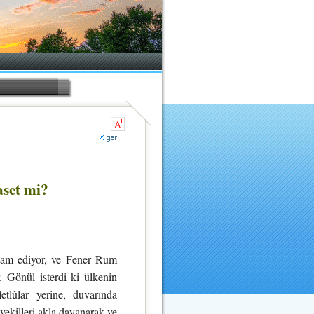
set mi?
vam ediyor, ve Fener Rum
. Gönül isterdi ki ülkenin
etlûlar yerine, duvarında
vekilleri akla dayanarak ve