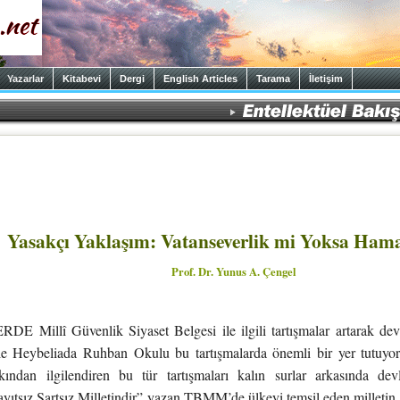
Yazarlar
Kitabevi
Dergi
English Articles
Tarama
İletişim
Yasakçı Yaklaşım: Vatanseverlik mi Yoksa Hama
Prof. Dr. Yunus A. Çengel
Millî Güvenlik Siyaset Belgesi ile ilgili tartışmalar artarak de
ile Heybeliada Ruhban Okulu bu tartışmalarda önemli bir yer tutuyor
kından ilgilendiren bu tür tartışmaları kalın surlar arkasında devl
ıtsız Şartsız Milletindir” yazan TBMM’de ülkeyi temsil eden milletin 