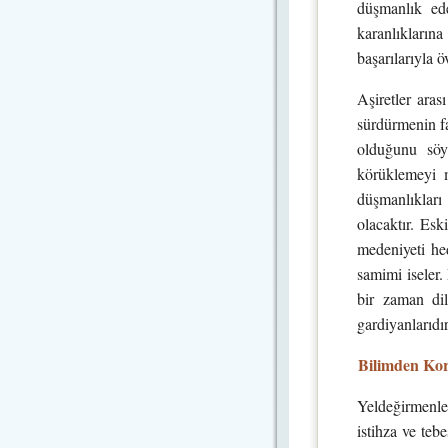
düşmanlık ed
karanlıkların
başarılarıyla 
Aşiretler aras
sürdürmenin fa
olduğunu söy
körüklemeyi m
düşmanlıkları
olacaktır. Esk
medeniyeti hed
samimi iseler.
bir zaman dil
gardiyanlarıdır
Bilimden Kor
Yeldeğirmenle
istihza ve teb