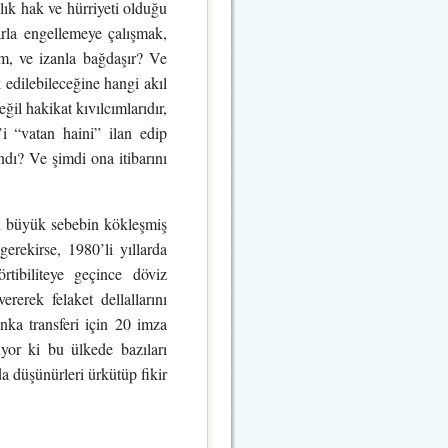
lık hak ve hürriyeti olduğu
arla engellemeye çalışmak,
im, ve izanla bağdaşır? Ve
k edilebileceğine hangi akıl
ğil hakikat kıvılcımlarıdır,
i “vatan haini” ilan edip
ndı? Ve şimdi ona itibarını
n büyük sebebin kökleşmiş
rekirse, 1980’li yıllarda
tibiliteye geçince döviz
erek felaket dellallarını
anka transferi için 20 imza
yor ki bu ülkede bazıları
da düşünürleri ürkütüp fikir