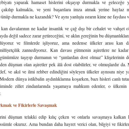
ebiyatı yaparak hamaset hislerini okşayıp durmakla ve geleceğe 
a çakılıp kalmakla, ve yeni başarılara imza atmak yerine haylaz m
övünüp durmakla ne kazandık? Ve aynı yanlışta ısrarın kime ne faydası 
ı kan davalarının ne kadar insanlık ve çağ dışı bir cehalet ve vahşet
yda değil sadece zarar getireceğini, ve aklın gereğinin bu düşmanlıkla
lüyoruz ve filmlerde işliyoruz, ama nedense ülkeler arası kan d
illiyetçilik zannediyoruz. Kan davası gütmenin aşiretlere ne kada
 günümüze taşıyıp durmanın ve “şunlardan dost olmaz” klişelerinin d
iden düşman olan aşiretler pek âlâ dost olabilirler, ve olmuşlardır d
ef, ve akıl ve ilmi rehber edindiğini söyleyen ülkeler aynısını niye 
 Modern dünya istikbalin aydınlıklarına koşarken, bazı hisleri canlı tuta
iminde zillet zindanlarında yaşamaya mahkum edenler, o ülkenin b
.
kmak ve Fikirlerle Savaşmak
rini düşman telakki edip kılıç çeken ve onlarla savaşmaya kalkan k
essümle okuruz. Ama bundan daha hayret verici olan, bilgiyi ve fikirle