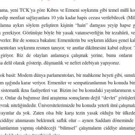
ama, yeni TCK’ya göre Kıbrıs ve Ermeni soykırımı gibi temel millî kon
 edip menfaat sağlayanlara 10 yıla kadar hapis cezası verilebilecek (Mil
kalarına aykırı söylem geliştiren kişinin “hain” damgası yeyip hapse
 gerekiyor. Görünüşte böyle bir yasak vatanseverliğin bir tezahürü, v
erler. Bir de sonuca bakalım: Ermenilerin bu soykırım iddiası genel ka
mentoları soykırımı resmen tanıyor, ve anıtlar dikilmesini kabul ediyor. 
 giriyor. Biz de olayları anlamaya çalışmak yerine, bunu onların b
a delil olarak gösterip, düşmanlık ve nefret edebiyatı yapıyoruz.
ok basit: Modern dünya parlamentoları, bir mahkeme heyeti gibi, sunula
lim ışığında karar veriyor. Ermeniler ve sempatizanlarının bu konuda binl
n sistematik ikna faaliyetleri var. Bizim ise bu konudaki yayınlarımızın s
z. Onlar da bağımsız ilmî araştırma sonuçlarını değil “devlet” görüşlerin
vrak niteliğindedir. Üniversitelerimizde bu konuda yeterli ilmî çalışma
ayınlar da yok. Zaten olsa bile karşı tezin yasak olduğu bir ülkede t
n ciddiye alınmasını beklemek saflık olur – aynen Saddam döneminde 
adamlarının yapmış olabileceği “bilimsel” çalışmaların ciddiye alınam