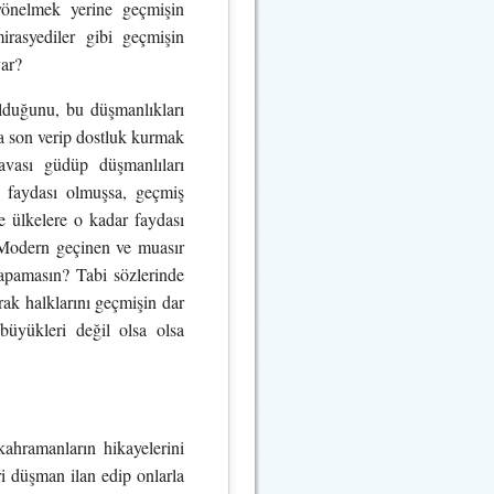
yönelmek yerine geçmişin
irasyediler gibi geçmişin
var?
 olduğunu, bu düşmanlıkları
ra son verip dostluk kurmak
avası güdüp düşmanlıları
r faydası olmuşsa, geçmiş
e ülkelere o kadar faydası
a. Modern geçinen ve muasır
yapamasın? Tabi sözlerinde
rak halklarını geçmişin dar
üyükleri değil olsa olsa
ahramanların hikayelerini
ri düşman ilan edip onlarla