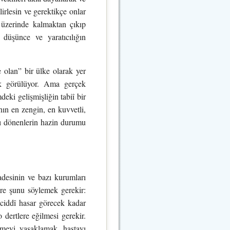
irlesin ve gerektikçe onlar
 üzerinde kalmaktan çıkıp
 düşünce ve yaratıcılığın
 olan” bir ülke olarak yer
rak görülüyor. Ama gerçek
deki gelişmişliğin tabiî bir
nın en zengin, en kuvvetli,
ını dönenlerin hazin durumu
fadesinin ve bazı kurumları
lere şunu söylemek gerekir:
– ciddî hasar görecek kadar
 dertlere eğilmesi gerekir.
emeyi yasaklamak, hastayı