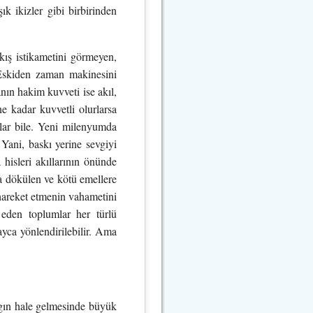
ık ikizler gibi birbirinden
ış istikametini görmeyen,
 Eskiden zaman makinesini
nın hakim kuvveti ise akıl,
e kadar kuvvetli olurlarsa
alar bile. Yeni milenyumda
 Yani, baskı yerine sevgiyi
a hisleri akıllarının önünde
ğa dökülen ve kötü emellere
e hareket etmenin vahametini
 eden toplumlar her türlü
yca yönlendirilebilir. Ama
ygın hale gelmesinde büyük