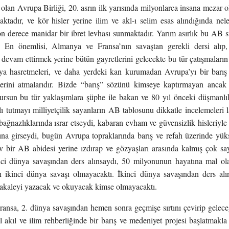
 olan Avrupa Birliği, 20. asrın ilk yarısında milyonlarca insana mezar 
aktadır, ve kör hisler yerine ilim ve akl-ı selim esas alındığında nel
n derece manidar bir ibret levhası sunmaktadır. Yarım asırlık bu AB 
r. En önemlisi, Almanya ve Fransa’nın savaştan gerekli dersi alıp,
 devam ettirmek yerine bütün gayretlerini gelecekte bu tür çatışmaları
aya hasretmeleri, ve daha yerdeki kan kurumadan Avrupa’yı bir barış k
llerini atmalarıdır. Bizde “barış” sözünü kimseye kaptırmayan ancak
ursun bu tür yaklaşımlara şüphe ile bakan ve 80 yıl önceki düşmanlı
lı tutmayı milliyetçilik sayanların AB tablosunu dikkatle incelemeleri
ağnazlıklarında ısrar etseydi, kabaran evham ve güvensizlik hisleriyl
ına girseydi, bugün Avrupa topraklarında barış ve refah üzerinde yü
v bir AB abidesi yerine ızdırap ve gözyaşları arasında kalmış çok sa
inci dünya savaşından ders alınsaydı, 50 milyonunun hayatına mal o
en ikinci dünya savaşı olmayacaktı. İkinci dünya savaşından ders al
kaleyi yazacak ve okuyacak kimse olmayacaktı.
ansa, 2. dünya savaşından hemen sonra geçmişe sırtını çevirip gelec
il akıl ve ilim rehberliğinde bir barış ve medeniyet projesi başlatmakla