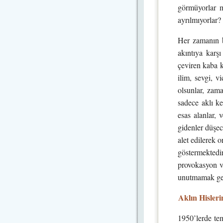
görmüyorlar mı
ayrılmıyorlar?
Her zamanın b
akıntıya karş
çeviren kaba k
ilim, sevgi, v
olsunlar, zam
sadece aklı ke
esas alanlar, v
gidenler düşec
alet edilerek o
göstermektedi
provokasyon v
unutmamak gere
Aklın Hisler
1950’lerde tem