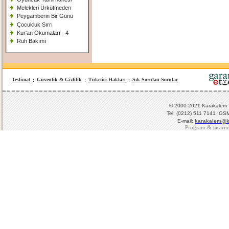
Melekleri Ürkütmeden
Peygamberin Bir Günü
Çocukluk Sırrı
Kur'an Okumaları - 4
Ruh Bakımı
Teslimat
:
Güvenlik & Gizlilik
:
Tüketici Hakları
:
Sık Sorulan Sorular
© 2000-2021 Karakalem Ya
Tel: (0212) 511 7141 GSM
E-mail:
karakalem@k
Program & tasarı