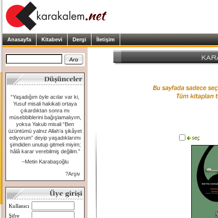
Anasayfa
Kitabevi
Dergi
İletişim
“Yaşadığım öyle acılar var ki,
Yusuf misali hakikati ortaya
çıkardıktan sonra mı
müsebbiblerini bağışlamalıyım,
yoksa Yakub misali “Ben
üzüntümü yalnız Allah’a şikâyet
ediyorum” deyip yaşadıklarımı
şimdiden unutup gitmeli miyim;
hâlâ karar verebilmiş değilim.”
–Metin Karabaşoğlu
?Arşiv
Kullanıcı
Şifre