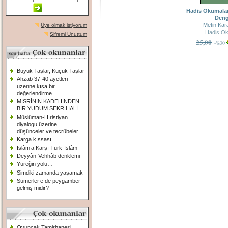
Hadis Okumaları
Deng
Metin Kar
Üye olmak istiyorum
Hadis Ok
Şifremi Unuttum
25,00
-%30
Büyük Taşlar, Küçük Taşlar
Ahzab 37-40 ayetleri
üzerine kısa bir
değerlendirme
MISRİNİN KADEHİNDEN
BİR YUDUM SEKR HALİ
Müslüman-Hıristiyan
diyalogu üzerine
düşünceler ve tecrübeler
Karga kıssası
İslâm’a Karşı Türk-İslâm
Deyyân-Vehhâb denklemi
Yüreğin yolu…
Şimdiki zamanda yaşamak
Sümerler’e de peygamber
gelmiş midir?
Oyuncak Tamirhanesi