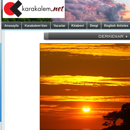
Anasayfa
Karakalem’den
Yazarlar
Kitabevi
Dergi
English Articles