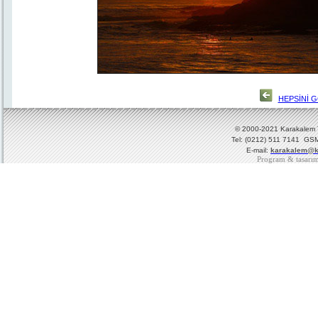
HEPSİNİ 
© 2000-2021 Karakalem Ya
Tel: (0212) 511 7141 GSM
E-mail:
karakalem@k
Program & tasarı