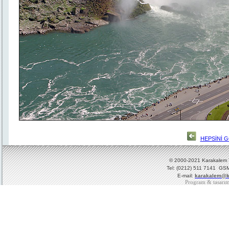
HEPSİNİ 
© 2000-2021 Karakalem Ya
Tel: (0212) 511 7141 GSM
E-mail:
karakalem@k
Program & tasarı