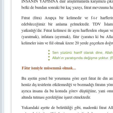
İNSANIN YAPISINA dair araştırmalarda karşımıza çıkan k
belki de bundan sonraki bir kaç yazıyı, fıtrat mevzuuna h
Fıtrat (fitra) Arapça bir kelimedir ve f-t-r harfler
edebileceğimiz bir anlama gelmektedir. TDV İslam
yatkınlığı’dır. Fıtrat kelimesi ile aynı harflerden oluşan 
(yaratmak), infatara (ayırmak), fâtır (yaratıcı ki bu All
kelimeler isim ve fiil olmak üzere 20 yerde geçerken doğrud
Sen yüzünü hanîf olarak dine, Allah 
Allah’ın yaratışında değişme yoktur. 
Fâtır ismiyle müsemmâ olmak...
Bu ayetin genel bir yorumuna göre ayet fıtrat ile din ar
henüz dış tesirlerin etkilemediği ve bozmadığı fıtratın yönü
ayrıca insana da bu konuda görev düştüğüne, yani onu 
altında tutması gerektiğine işaret etmektedir.
Yukarıdaki ayette de belirtildiği gibi, mademki fıtrat All