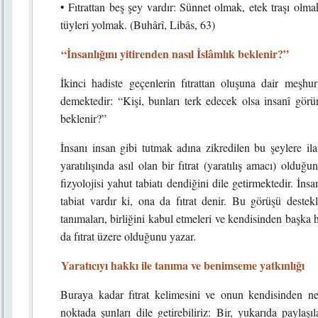
• Fıtrattan beş şey vardır: Sünnet olmak, etek traşı olmak
tüyleri yolmak. (Buhârî, Libâs, 63)
“İnsanlığını yitirenden nasıl İslâmlık beklenir?”
İkinci hadiste geçenlerin fıtrattan oluşuna dair meşh
demektedir: “Kişi, bunları terk edecek olsa insanî görün
beklenir?”
İnsanı insan gibi tutmak adına zikredilen bu şeylere il
yaratılışında asıl olan bir fıtrat (yaratılış amacı) olduğ
fizyolojisi yahut tabiatı dendiğini dile getirmektedir. İns
tabiat vardır ki, ona da fıtrat denir. Bu görüşü destek
tanımaları, birliğini kabul etmeleri ve kendisinden başka h
da fıtrat üzere olduğunu yazar.
Yaratıcıyı hakkı ile tanıma ve benimseme yatkınlığı
Buraya kadar fıtrat kelimesini ve onun kendisinden neş’
noktada şunları dile getirebiliriz: Bir, yukarıda paylaş