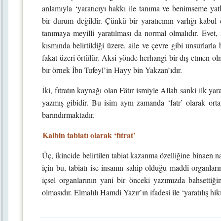
anlamıyla ‘yaratıcıyı hakkı ile tanıma ve benimseme yatk
bir durum değildir. Çünkü bir yaratıcının varlığı kabul ed
tanımaya meyilli yaratılması da normal olmalıdır. Evet, i
kısmında belirtildiği üzere, aile ve çevre gibi unsurlarl
fakat üzeri örtülür. Aksi yönde herhangi bir dış etmen olm
bir örnek İbn Tufeyl’in Hayy bin Yakzan’ıdır.
İki, fıtratın kaynağı olan Fâtır ismiyle Allah sanki ilk 
yazmış gibidir. Bu isim aynı zamanda ‘fatr’ olarak ortay
barındırmaktadır.
Kalbin tabiatı olarak ‘fıtrat’
Üç, ikincide belirtilen tabiat kazanma özelliğine binaen na
için bu, tabiatı ise insanın sahip olduğu maddi organların
içsel organlarının yani bir önceki yazımızda bahsettiğim
olmasıdır. Elmalılı Hamdi Yazır’ın ifadesi ile ‘yaratılış h