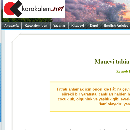
Anasayfa
Karakalem’den
Yazarlar
Kitabevi
Dergi
English Articles
Manevi tabiat
Zeyneb 
Fıtratı anlamak için öncelikle Fâtır’a çev
sürekli bir yaratışta, canlıları halden
çocukluk, olgunluk ve yaşlılık gibi evre
‘fatr’ olayıdır: yar