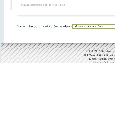
© 2021 karakalem.net, Zeyneb Hafsa
© 2000-2021 Karakalem Ya
Tel: (0212) 511 7141 GSM
E-mail:
karakalem@k
Program & tasarı