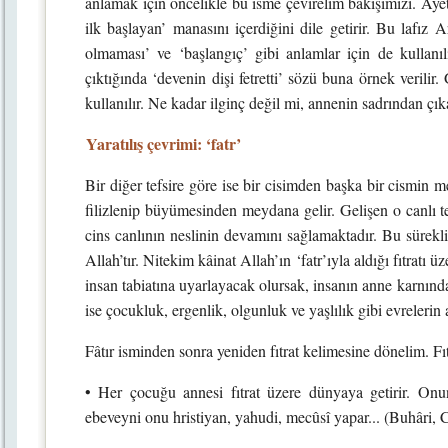
anlamak için öncelikle bu isme çevirelim bakışımızı. Ayetu
ilk başlayan’ manasını içerdiğini dile getirir. Bu lafız 
olmaması’ ve ‘başlangıç’ gibi anlamlar için de kullanılı
çıktığında ‘devenin dişi fetretti’ sözü buna örnek verilir
kullanılır. Ne kadar ilginç değil mi, annenin sadrından çı
Yaratılış çevrimi: ‘fatr’
Bir diğer tefsire göre ise bir cisimden başka bir cismin 
filizlenip büyümesinden meydana gelir. Gelişen o canlı t
cins canlının neslinin devamını sağlamaktadır. Bu sürekli
Allah’tır. Nitekim kâinat Allah’ın ‘fatr’ıyla aldığı fıtratı 
insan tabiatına uyarlayacak olursak, insanın anne karnı
ise çocukluk, ergenlik, olgunluk ve yaşlılık gibi evrelerin 
Fâtır isminden sonra yeniden fıtrat kelimesine dönelim. Fıt
• Her çocuğu annesi fıtrat üzere dünyaya getirir. O
ebeveyni onu hristiyan, yahudi, mecûsî yapar... (Buhâri, 