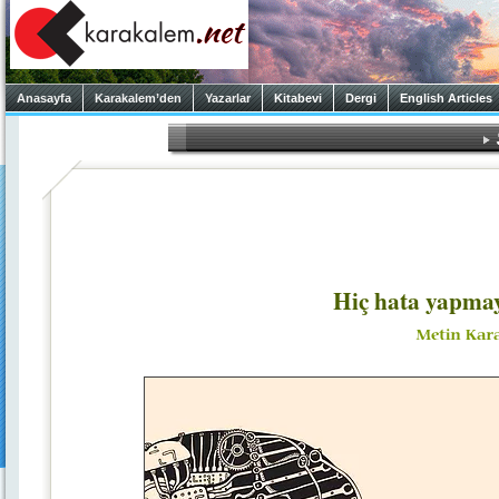
Anasayfa
Karakalem’den
Yazarlar
Kitabevi
Dergi
English Articles
Hiç hata yapmay