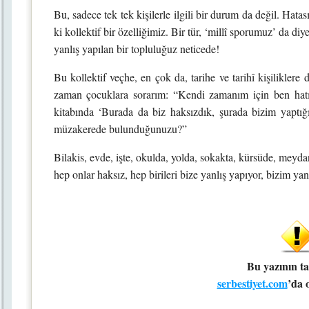
Bu, sadece tek tek kişilerle ilgili bir durum da değil. Hat
ki kollektif bir özelliğimiz. Bir tür, ‘millî sporumuz’ da d
yanlış yapılan bir topluluğuz neticede!
Bu kollektif veçhe, en çok da, tarihe ve tarihî kişilikler
zaman çocuklara sorarım: “Kendi zamanım için ben hatır
kitabında ‘Burada da biz haksızdık, şurada bizim yaptığım
müzakerede bulunduğunuzu?”
Bilakis, evde, işte, okulda, yolda, sokakta, kürsüde, meyda
hep onlar haksız, hep birileri bize yanlış yapıyor, bizim yan
Bu yazının t
serbestiyet.com
’da 