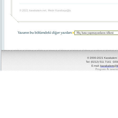
© 2021 karakalem.net, Metin Karabaşoğlu
© 2000-2021 Karakalem Ya
Tel: (0212) 511 7141 GSM
E-mail:
karakalem@k
Program & tasarı