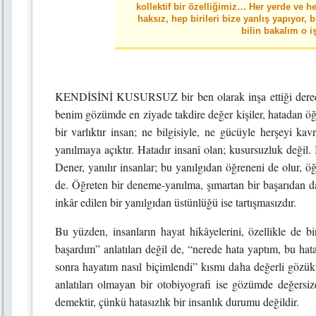
kollektif bir özelliğimiz… Her yerde ve h
haksız, hep birileri bize yanlış yapıyor,
bilin bakalım o i
KENDİSİNİ KUSURSUZ bir ben olarak inşa ettiği dereced
benim gözümde en ziyade takdire değer kişiler, hatadan öğre
bir varlıktır insan; ne bilgisiyle, ne gücüyle herşeyi k
yanılmaya açıktır. Hatadır insanî olan; kusursuzluk değil. İ
Dener, yanılır insanlar; bu yanılgıdan öğreneni de olur
de. Öğreten bir deneme-yanılma, şımartan bir başarıdan 
inkâr edilen bir yanılgıdan üstünlüğü ise tartışmasızdır.
Bu yüzden, insanların hayat hikâyelerini, özellikle de bi
başardım” anlatıları değil de, “nerede hata yaptım, bu hat
sonra hayatım nasıl biçimlendi” kısmı daha değerli gözük
anlatıları olmayan bir otobiyografi ise gözümde değersiz
demektir, çünkü hatasızlık bir insanlık durumu değildir.