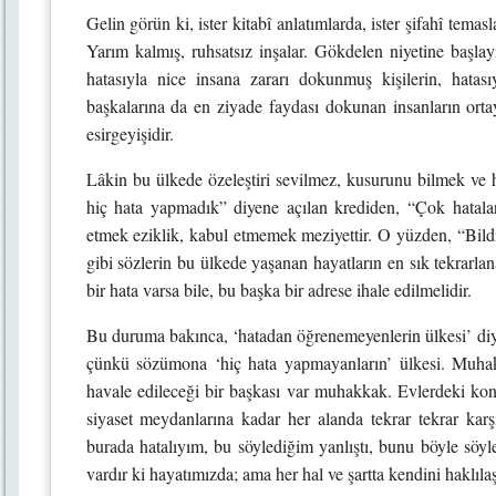
Gelin görün ki, ister kitabî anlatımlarda, ister şifahî temas
Yarım kalmış, ruhsatsız inşalar. Gökdelen niyetine başla
hatasıyla nice insana zararı dokunmuş kişilerin, hatası
başkalarına da en ziyade faydası dokunan insanların orta
esirgeyişidir.
Lâkin bu ülkede özeleştiri sevilmez, kusurunu bilmek ve h
hiç hata yapmadık” diyene açılan krediden, “Çok hatala
etmek eziklik, kabul etmemek meziyettir. O yüzden, “Bildi
gibi sözlerin bu ülkede yaşanan hayatların en sık tekrarlan
bir hata varsa bile, bu başka bir adrese ihale edilmelidir.
Bu duruma bakınca, ‘hatadan öğrenemeyenlerin ülkesi’ diy
çünkü sözümona ‘hiç hata yapmayanların’ ülkesi. Muhakk
havale edileceği bir başkası var muhakkak. Evlerdeki kon
siyaset meydanlarına kadar her alanda tekrar tekrar kar
burada hatalıyım, bu söylediğim yanlıştı, bunu böyle söy
vardır ki hayatımızda; ama her hal ve şartta kendini haklı