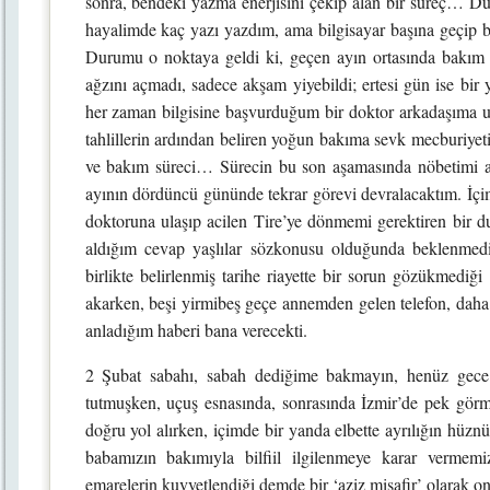
sonra, bendeki yazma enerjisini çekip alan bir süreç… Du
hayalimde kaç yazı yazdım, ama bilgisayar başına geçip bi
Durumu o noktaya geldi ki, geçen ayın ortasında bakım
ağzını açmadı, sadece akşam yiyebildi; ertesi gün ise bir 
her zaman bilgisine başvurduğum bir doktor arkadaşıma u
tahlillerin ardından beliren yoğun bakıma sevk mecburiyet
ve bakım süreci… Sürecin bu son aşamasında nöbetimi 
ayının dördüncü gününde tekrar görevi devralacaktım. İçim
doktoruna ulaşıp acilen Tire’ye dönmemi gerektiren bir 
aldığım cevap yaşlılar sözkonusu olduğunda beklenme
birlikte belirlenmiş tarihe riayette bir sorun gözükmedi
akarken, beşi yirmibeş geçe annemden gelen telefon, daha
anladığım haberi bana verecekti.
2 Şubat sabahı, sabah dediğime bakmayın, henüz gece k
tutmuşken, uçuş esnasında, sonrasında İzmir’de pek gör
doğru yol alırken, içimde bir yanda elbette ayrılığın hüzn
babamızın bakımıyla bilfiil ilgilenmeye karar vermemi
emarelerin kuvvetlendiği demde bir ‘aziz misafir’ olarak on