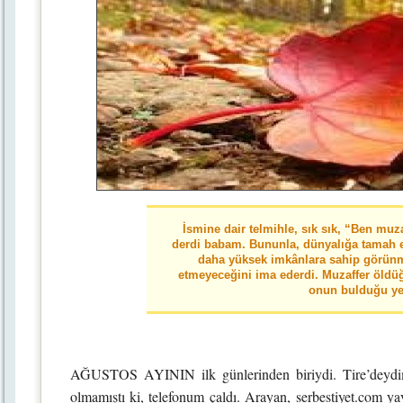
İsmine dair telmihle, sık sık, “Ben mu
derdi babam. Bununla, dünyalığa tamah e
daha yüksek imkânlara sahip görün
etmeyeceğini ima ederdi. Muzaffer öldüğ
onun bulduğu y
AĞUSTOS AYININ ilk günlerinden biriydi. Tire’deydim.
olmamıştı ki, telefonum çaldı. Arayan, serbestiyet.com y