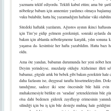
yazmamı teklif ediyordu. Teklifi kabul ettim; ama bir şa
nöbetleşe babam için annemize yardımcı olmaya başlamıştık
vuku bulabilir, hatta hiç yazamadığım haftalar vâki olabili
Sitedeki haftalık yazılarım, Ağustos ayının ikinci haftas
için Tire’ye gidip gelmem gerekmişti, sonraki aylarda d
bakım için ablamla nöbetleşmeme karşılık, yılın sonuna ka
yaşansa da- kesintisiz her hafta yazabildim. Hatta bazı 
oldu.
Ama öte yandan, babamın durumunda her yeni nöbet hen
Deyim yerindeyse, muzdarip olduğu Alzheimer illeti se
babamız, gitgide artık bir bebek gibi bakım gerektirir hale 
daha fazlasını ise, duygusal tarafta hissetmekteydim. Dok
tanıdığınız, sadece iki sene öncesinde bile hâlâ evin
muhakemesiyle birlikte en ‘sıradan’ yeteneklerinin bile gün
olsa dahi bedenen giderek zayıflayıp erimesinin yanında
silindiği için bu iş için bile desteğe muhtaç hale geldiği