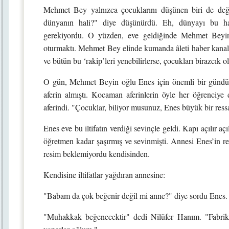
Mehmet Bey yalnızca çocuklarını düşünen biri de deği
dünyanın hali?" diye düşünürdü. Eh, dünyayı bu ha
gerekiyordu. O yüzden, eve geldiğinde Mehmet Beyin y
oturmaktı. Mehmet Bey elinde kumanda âleti haber kanallar
ve bütün bu ‘rakip’leri yenebilirlerse, çocukları birazcık 
O gün, Mehmet Beyin oğlu Enes için önemli bir gündü.
aferin almıştı. Kocaman aferinlerin öyle her öğrenciy
aferindi. "Çocuklar, biliyor musunuz, Enes büyük bir ressa
Enes eve bu iltifatın verdiği sevinçle geldi. Kapı açılır a
öğretmen kadar şaşırmış ve sevinmişti. Annesi Enes’in res
resim beklemiyordu kendisinden.
Kendisine iltifatlar yağdıran annesine:
"Babam da çok beğenir değil mi anne?" diye sordu Enes.
"Muhakkak beğenecektir" dedi Nilüfer Hanım. "Fabrika