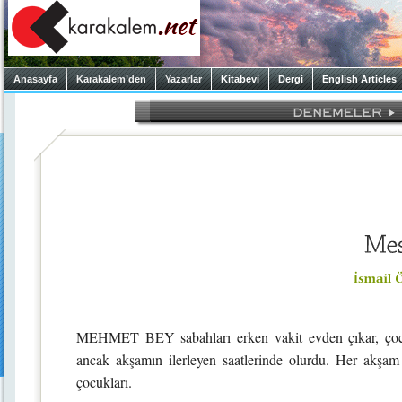
Anasayfa
Karakalem’den
Yazarlar
Kitabevi
Dergi
English Articles
MEHMET BEY sabahları erken vakit evden çıkar, çocuk
ancak akşamın ilerleyen saatlerinde olurdu. Her akşam 
çocukları.