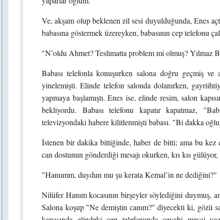
yaparlar oğlum."
Ve, akşam olup beklenen zil sesi duyulduğunda, Enes açtı
babasına göstermek üzereyken, babasının cep telefonu çal
"N’oldu Ahmet? Teslimatta problem mi olmuş? Yılmaz B
Babası telefonla konuşurken salona doğru geçmiş ve ar
yinelemişti. Elinde telefon salonda dolanırken, gayriiht
yapmaya başlamıştı. Enes ise, elinde resim, salon kapısı
bekliyordu. Babası telefonu kapatır kapatmaz, "B
televizyondaki habere kilitlenmişti babası. "Bi dakka oğl
İstenen bir dakika bittiğinde, haber de bitti; ama bu ke
can dostunun gönderdiği mesajı okurken, kıs kıs gülüyor,
"Hanıımm, duydun mu şu kerata Kemal’in ne dediğini?"
Nilüfer Hanım kocasının birşeyler söylediğini duymuş, a
Salona koşup "Ne demiştin canım?" diyecekti ki, gözü sa
karşısında elindeki cep telefonunda cevabi mesaj y