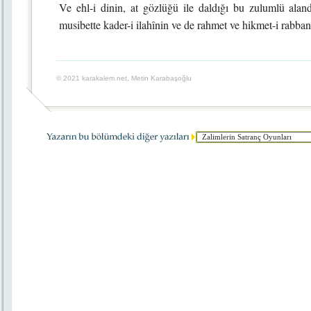
Ve ehl-i dinin, at gözlüğü ile daldığı bu zulumlü aland
musibette kader-i ilahînin ve de rahmet ve hikmet-i rabba
© 2021 karakalem.net, Metin Karabaşoğlu