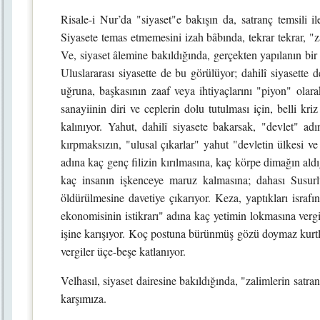
Risale-i Nur’da "siyaset"e bakışın da, satranç temsili 
Siyasete temas etmemesini izah bâbında, tekrar tekrar, "z
Ve, siyaset âlemine bakıldığında, gerçekten yapılanın bir
Uluslararası siyasette de bu görülüyor; dahilî siyasette d
uğruna, başkasının zaaf veya ihtiyaçlarını "piyon" olar
sanayiinin diri ve ceplerin dolu tutulması için, belli kriz
kalınıyor. Yahut, dahilî siyasete bakarsak, "devlet" adı
kırpmaksızın, "ulusal çıkarlar" yahut "devletin ülkesi v
adına kaç genç filizin kırılmasına, kaç körpe dimağın ald
kaç insanın işkenceye maruz kalmasına; dahası Susurlu
öldürülmesine davetiye çıkarıyor. Keza, yaptıkları israf
ekonomisinin istikrarı" adına kaç yetimin lokmasına verg
işine karışıyor. Koç postuna bürünmüş gözü doymaz kurtl
vergiler üçe-beşe katlanıyor.
Velhasıl, siyaset dairesine bakıldığında, "zalimlerin satr
karşımıza.