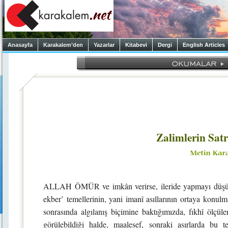
Anasayfa
Karakalem’den
Yazarlar
Kitabevi
Dergi
English Articles
Zalimlerin Sat
ALLAH ÖMÜR ve imkân verirse, ileride yapmayı düşündü
ekber’ temellerinin, yani imanî asıllarının ortaya konul
sonrasında algılanış biçimine baktığımızda, fıkhî ölçüle
görülebildiği halde, maalesef, sonraki asırlarda bu t