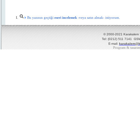
Bu yazının geçtiği
eseri incelemek
-veya satın almak- istiyorum.
© 2000-2021 Karakalem Ya
Tel: (0212) 511 7141 GSM
E-mail:
karakalem@k
Program & tasarı