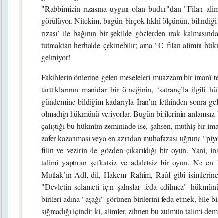
"Rabbimizin rızasına uygun olan budur"dan "Filan ali
görülüyor. Nitekim, bugün birçok fıkhî ölçünün, bilindiği
rızası’ ile bağının bir şekilde gözlerden ırak kalmasın
tutmaktan herhalde çekinebilir; ama "O filan alimin 
gelmiyor!
Fakihlerin önlerine gelen meseleleri muazzam bir imanî tef
tarttıklarının manidar bir örneğinin, ‘satranç’la ilgili
gündemine bildiğim kadarıyla İran’ın fethinden sonra ge
olmadığı hükmünü veriyorlar. Bugün birilerinin anlamsız bu
çalıştığı bu hükmün zemininde ise, şahsen, müthiş bir iman
zafer kazanması veya en azından muhafazası uğruna "piyon
filin ve vezirin de gözden çıkarıldığı bir oyun. Yani, i
talimi yaptıran şefkatsiz ve adaletsiz bir oyun. Ne e
Mutlak’ın Adl, dil, Hakem, Rahîm, Raûf gibi isimlerine
"Devletin selameti için şahıslar feda edilmez" hükmün
birileri adına "aşağı" görünen birilerini feda etmek, bile 
sığmadığı içindir ki, alimler, zihnen bu zulmün talimi dem