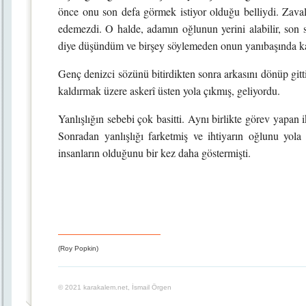
önce onu son defa görmek istiyor olduğu belliydi. Zaval
edemezdi. O halde, adamın oğlunun yerini alabilir, son s
diye düşündüm ve birşey söylemeden onun yanıbaşında k
Genç denizci sözünü bitirdikten sonra arkasını dönüp gitti
kaldırmak üzere askerî üsten yola çıkmış, geliyordu.
Yanlışlığın sebebi çok basitti. Aynı birlikte görev yapan ik
Sonradan yanlışlığı farketmiş ve ihtiyarın oğlunu yola 
insanların olduğunu bir kez daha göstermişti.
(Roy Popkin)
© 2021 karakalem.net, İsmail Örgen