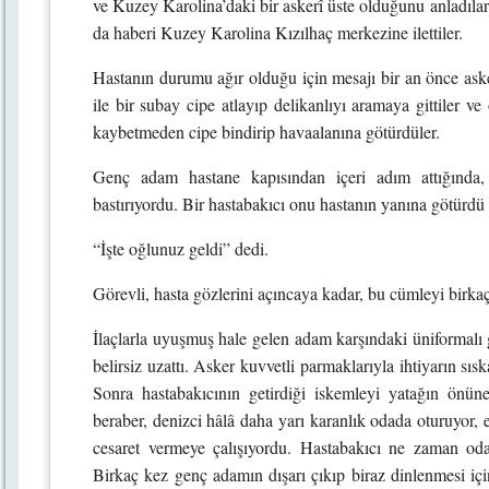
ve Kuzey Karolina’daki bir askerî üste olduğunu anladıla
da haberi Kuzey Karolina Kızılhaç merkezine ilettiler.
Hastanın durumu ağır olduğu için mesajı bir an önce asker
ile bir subay cipe atlayıp delikanlıyı aramaya gittiler v
kaybetmeden cipe bindirip havaalanına götürdüler.
Genç adam hastane kapısından içeri adım attığında,
bastırıyordu. Bir hastabakıcı onu hastanın yanına götürdü
“İşte oğlunuz geldi” dedi.
Görevli, hasta gözlerini açıncaya kadar, bu cümleyi birka
İlaçlarla uyuşmuş hale gelen adam karşındaki üniformalı ge
belirsiz uzattı. Asker kuvvetli parmaklarıyla ihtiyarın sıska 
Sonra hastabakıcının getirdiği iskemleyi yatağın önün
beraber, denizci hâlâ daha yarı karanlık odada oturuyor, el
cesaret vermeye çalışıyordu. Hastabakıcı ne zaman odad
Birkaç kez genç adamın dışarı çıkıp biraz dinlenmesi iç