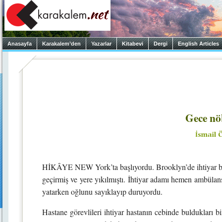
Anasayfa
Karakalem’den
Yazarlar
Kitabevi
Dergi
English Articles
Gece nöb
HİKÂYE NEW York’ta başlıyordu. Brooklyn’de ihtiyar bir
geçirmiş ve yere yıkılmıştı. İhtiyar adamı hemen ambülan
yatarken oğlunu sayıklayıp duruyordu.
Hastane görevlileri ihtiyar hastanın cebinde buldukları