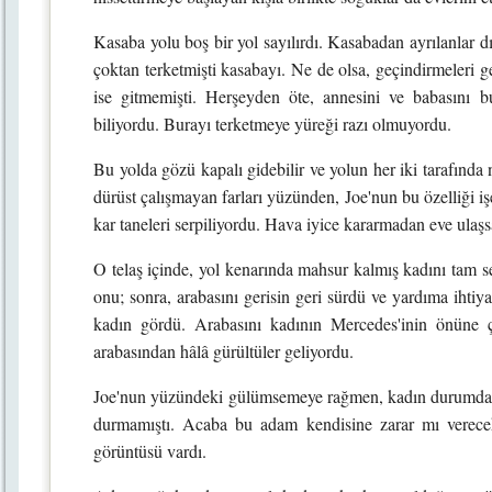
Kasaba yolu boş bir yol sayılırdı. Kasabadan ayrılanlar d
çoktan terketmişti kasabayı. Ne de olsa, geçindirmeleri ger
ise gitmemişti. Herşeyden öte, annesini ve babasını
biliyordu. Burayı terketmeye yüreği razı olmuyordu.
Bu yolda gözü kapalı gidebilir ve yolun her iki tarafında 
dürüst çalışmayan farları yüzünden, Joe'nun bu özelliği i
kar taneleri serpiliyordu. Hava iyice kararmadan eve ulaşsa
O telaş içinde, yol kenarında mahsur kalmış kadını tam seç
onu; sonra, arabasını gerisin geri sürdü ve yardıma ihtiya
kadın gördü. Arabasını kadının Mercedes'inin önüne ç
arabasından hâlâ gürültüler geliyordu.
Joe'nun yüzündeki gülümsemeye rağmen, kadın durumdan en
durmamıştı. Acaba bu adam kendisine zarar mı verece
görüntüsü vardı.