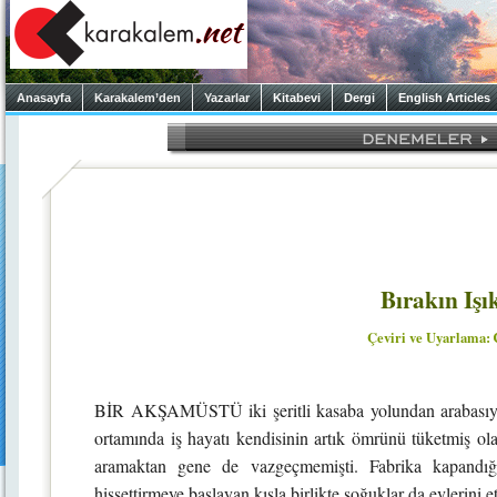
Anasayfa
Karakalem’den
Yazarlar
Kitabevi
Dergi
English Articles
Bırakın Işı
Çeviri ve Uyarlama:
BİR AKŞAMÜSTÜ iki şeritli kasaba yolundan arabasıyla
ortamında iş hayatı kendisinin artık ömrünü tüketmiş ol
aramaktan gene de vazgeçmemişti. Fabrika kapandığı
hissettirmeye başlayan kışla birlikte soğuklar da evlerini e