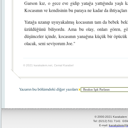
Garson kız, o gece eve gidip yatağa yattığında yaşlı k
Kocasının ve kendisinin bu paraya ne kadar da ihtiyaçları 
Yatağa uzanıp uyuyakalmış kocasının tam da bebek bekl
üzüldüğünü biliyordu. Ama bu olay, onları gören, göz
düşünceler içinde, kocasının yanağına küçük bir öpücük 
olacak, seni seviyorum Joe."
© 2021 karakalem.net, Cemal Karabel
© 2000-2021 Karakalem Ya
Tel: (0212) 511 7141 GSM
E-mail:
karakalem@k