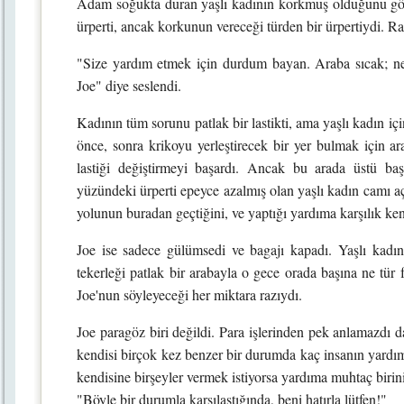
Adam soğukta duran yaşlı kadının korkmuş olduğunu göreb
ürperti, ancak korkunun vereceği türden bir ürpertiydi. Ra
"Size yardım etmek için durdum bayan. Araba sıcak; 
Joe" diye seslendi.
Kadının tüm sorunu patlak bir lastikti, ama yaşlı kadın iç
önce, sonra krikoyu yerleştirecek bir yer bulmak için ar
lastiği değiştirmeyi başardı. Ancak bu arada üstü başı 
yüzündeki ürperti epeyce azalmış olan yaşlı kadın camı a
yolunun buradan geçtiğini, ve yaptığı yardıma karşılık ke
Joe ise sadece gülümsedi ve bagajı kapadı. Yaşlı kad
tekerleği patlak bir arabayla o gece orada başına ne tür 
Joe'nun söyleyeceği her miktara razıydı.
Joe paragöz biri değildi. Para işlerinden pek anlamazdı da
kendisi birçok kez benzer bir durumda kaç insanın yardım
kendisine birşeyler vermek istiyorsa yardıma muhtaç birin
"Böyle bir durumla karşılaştığında, beni hatırla lütfen!"