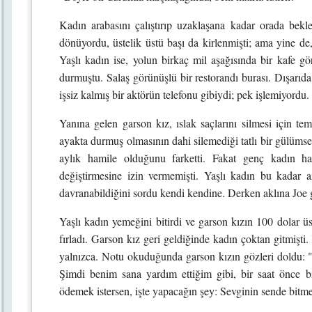
Kadın arabasını çalıştırıp uzaklaşana kadar orada bek
dönüyordu, üstelik üstü başı da kirlenmişti; ama yine de,
Yaşlı kadın ise, yolun birkaç mil aşağısında bir kafe gö
durmuştu. Salaş görünüşlü bir restorandı burası. Dışarıda
işsiz kalmış bir aktörün telefonu gibiydi; pek işlemiyordu.
Yanına gelen garson kız, ıslak saçlarını silmesi için te
ayakta durmuş olmasının dahi silemediği tatlı bir gülümse
aylık hamile olduğunu farketti. Fakat genç kadın ham
değiştirmesine izin vermemişti. Yaşlı kadın bu kadar a
davranabildiğini sordu kendi kendine. Derken aklına Joe 
Yaşlı kadın yemeğini bitirdi ve garson kızın 100 dolar üs
fırladı. Garson kız geri geldiğinde kadın çoktan gitmişti.
yalnızca. Notu okuduğunda garson kızın gözleri doldu: "
Şimdi benim sana yardım ettiğim gibi, bir saat önce bi
ödemek istersen, işte yapacağın şey: Sevginin sende bitme