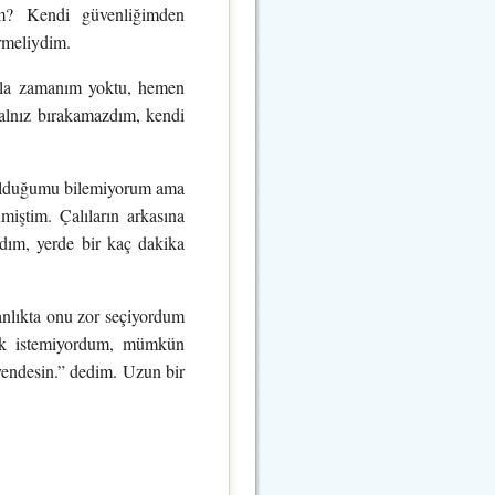
im? Kendi güvenliğimden
rmeliydim.
Fazla zamanım yoktu, hemen
yalnız bırakamazdım, kendi
 bulduğumu bilemiyorum ama
iştim. Çalıların arkasına
adım, yerde bir kaç dakika
ranlıkta onu zor seçiyordum
tmak istemiyordum, mümkün
vendesin.” dedim. Uzun bir