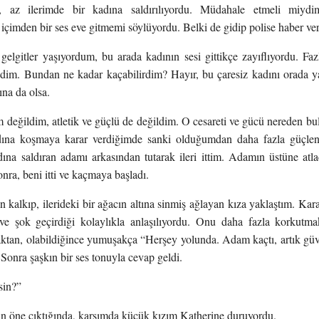
m, az ilerimde bir kadına saldırılıyordu. Müdahale etmeli miyd
çimden bir ses eve gitmemi söylüyordu. Belki de gidip polise haber ve
gelgitler yaşıyordum, bu arada kadının sesi gittikçe zayıflıyordu. 
ydim. Bundan ne kadar kaçabilirdim? Hayır, bu çaresiz kadını orada 
na da olsa.
m değildim, atletik ve güçlü de değildim. O cesareti ve gücü nereden
ına koşmaya karar verdiğimde sanki olduğumdan daha fazla güçlenm
ına saldıran adamı arkasından tutarak ileri ittim. Adamın üstüne atl
nra, beni itti ve kaçmaya başladı.
 kalkıp, ilerideki bir ağacın altına sinmiş ağlayan kıza yaklaştım. Ka
 ve şok geçirdiği kolaylıkla anlaşılıyordu. Onu daha fazla korku
ktan, olabildiğince yumuşakça “Herşey yolunda. Adam kaçtı, artık gü
. Sonra şaşkın bir ses tonuyla cevap geldi.
sin?”
an öne çıktığında, karşımda küçük kızım Katherine duruyordu.