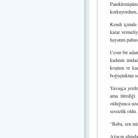
Paniklemişti
korkuyordum, i
Kendi içimde 
karar vermeli
hayatım pahası
Cesur bir ada
kadının imdad
koştum ve kad
boğuştuktan so
Yavaşça yerden
ama titrediği
olduğunca uza
sessizlik oldu
“Baba, sen mi
Ağacın altınd