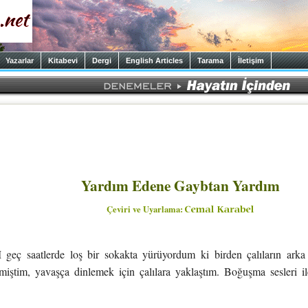
Yazarlar
Kitabevi
Dergi
English Articles
Tarama
İletişim
Yardım Edene Gaybtan Yardım
Çeviri ve Uyarlama:
 saatlerde loş bir sokakta yürüyordum ki birden çalıların arka t
miştim, yavaşça dinlemek için çalılara yaklaştım. Boğuşma sesleri ile