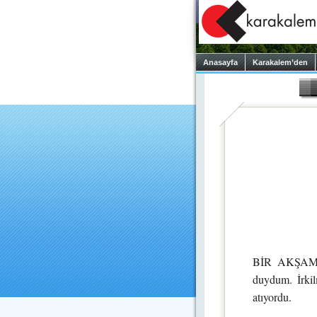
Anasayfa
Karakalem’den
BİR AKŞAM geç
duydum. İrkil
atıyordu.