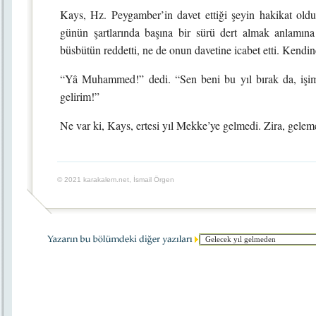
Kays, Hz. Peygamber’in davet ettiği şeyin hakikat ol
günün şartlarında başına bir sürü dert almak anlamına
büsbütün reddetti, ne de onun davetine icabet etti. Kendinc
“Yâ Muhammed!” dedi. “Sen beni bu yıl bırak da, işim
gelirim!”
Ne var ki, Kays, ertesi yıl Mekke’ye gelmedi. Zira, gelem
© 2021 karakalem.net, İsmail Örgen