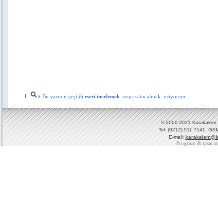
Bu yazının geçtiği
eseri incelemek
-veya satın almak- istiyorum.
© 2000-2021 Karakalem Ya
Tel: (0212) 511 7141 GSM
E-mail:
karakalem@k
Program & tasarı