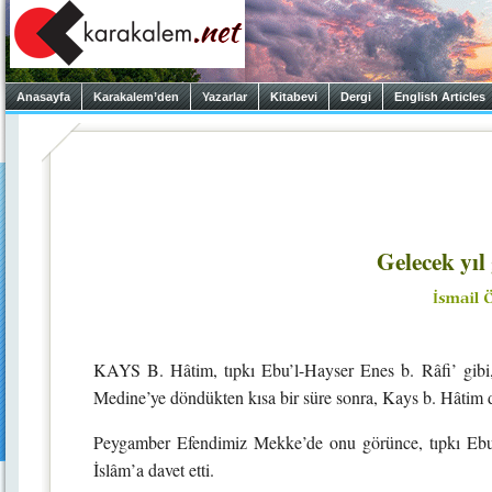
Anasayfa
Karakalem’den
Yazarlar
Kitabevi
Dergi
English Articles
Gelecek yıl
KAYS B. Hâtim, tıpkı Ebu’l-Hayser Enes b. Râfi’ gibi, 
Medine’ye döndükten kısa bir süre sonra, Kays b. Hâtim 
Peygamber Efendimiz Mekke’de onu görünce, tıpkı Ebu’
İslâm’a davet etti.