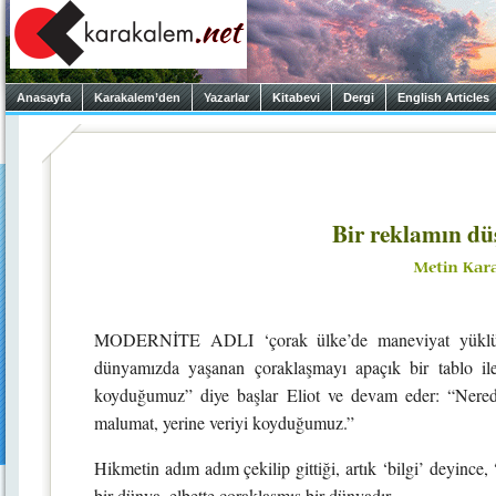
Anasayfa
Karakalem’den
Yazarlar
Kitabevi
Dergi
English Articles
Bir reklamın dü
MODERNİTE ADLI ‘çorak ülke’de maneviyat yüklü şiir
dünyamızda yaşanan çoraklaşmayı apaçık bir tablo il
koyduğumuz” diye başlar Eliot ve devam eder: “Nere
malumat, yerine veriyi koyduğumuz.”
Hikmetin adım adım çekilip gittiği, artık ‘bilgi’ deyince, 
bir dünya, elbette çoraklaşmış bir dünyadır.