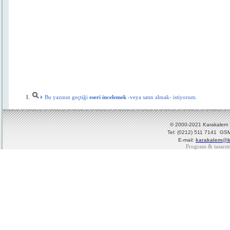
Bu yazının geçtiği
eseri incelemek
-veya satın almak- istiyorum.
© 2000-2021 Karakalem Ya
Tel: (0212) 511 7141 GSM
E-mail:
karakalem@k
Program & tasarı