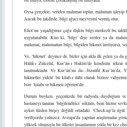
Oysa gerçekte, veriden malumat toplar, malumatı işleyip bi
Ancak bu takdirde, bilgi ağacı meyvesini vermiş olur.
Eliot’un yaşadığımız çağa ilişkin bilgi-merkezli bu tahli
uygulanabilir. Kim ki, ‘bilgi’ diye veriler ya da maluma
malumat, malumattan bilgi, bilgiden hikmet üretiyorsa, verim
Ve, ‘hikmet’ deyince de, bizler için akla ilk gelen ya da 
Hâlik-ı Zülcelâl, Kur’ân-ı Hakîm’de kendisini tekrar
tanıtmaktadır. Ve Kur’ân’ını da—bizatihî Kur’ân’da, Y
hikmetler yüklü’ bir kitab-ı ilâhî olarak bizlere vahyetm
bize ‘kitabı ve hikmeti öğreten’dir.
Durum buyken, geçenlerde bir radyoda duyduğum ve bi
hastaneyi tanıtan ‘bilgilendirici’ reklam, beni hüzne sevk
aykırı türden birşey değildi ortadaki. ‘Check-up’la ilgili
veriliyordu yalnızca: Avrupa’da yapılan araştırmalar göst
yüksek olmasıyla bu ülkeler insanlarının yılda bir kez chec