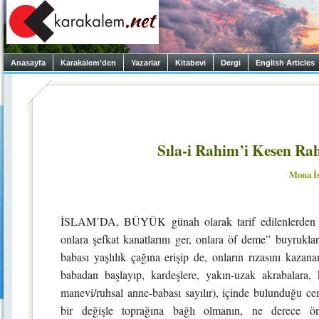
Anasayfa
Karakalem’den
Yazarlar
Kitabevi
Dergi
English Articles
Sıla-i Rahim’i Kesen R
Mona İ
İSLAM’DA, BÜYÜK günah olarak tarif edilenlerden bir
onlara şefkat kanatlarını ger, onlara öf deme” buyruklar
babası yaşlılık çağına erişip de, onların rızasını kazan
babadan başlayıp, kardeşlere, yakın-uzak akrabalara, 
manevi/ruhsal anne-babası sayılır), içinde bulunduğu cem
bir değişle toprağına bağlı olmanın, ne derece önem