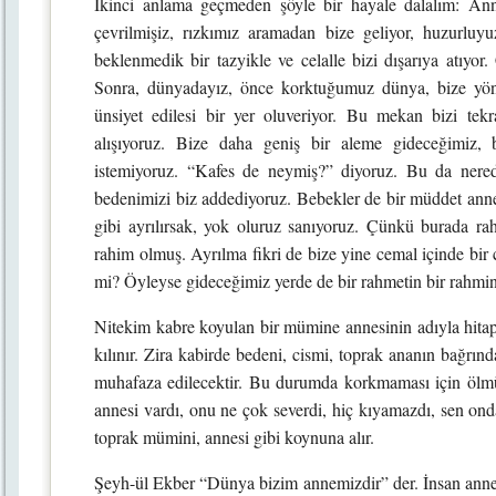
İkinci anlama geçmeden şöyle bir hayale dalalım: Ann
çevrilmişiz, rızkımız aramadan bize geliyor, huzurlu
beklenmedik bir tazyikle ve celalle bizi dışarıya atıyor.
Sonra, dünyadayız, önce korktuğumuz dünya, bize yön
ünsiyet edilesi bir yer oluveriyor. Bu mekan bizi tek
alışıyoruz. Bize daha geniş bir aleme gideceğimiz, 
istemiyoruz. “Kafes de neymiş?” diyoruz. Bu da nered
bedenimizi biz addediyoruz. Bebekler de bir müddet annele
gibi ayrılırsak, yok oluruz sanıyoruz. Çünkü burada r
rahim olmuş. Ayrılma fikri de bize yine cemal içinde bir
mi? Öyleyse gideceğimiz yerde de bir rahmetin bir rahmi
Nitekim kabre koyulan bir mümine annesinin adıyla hitap e
kılınır. Zira kabirde bedeni, cismi, toprak ananın bağrın
muhafaza edilecektir. Bu durumda korkmaması için ölmü
annesi vardı, onu ne çok severdi, hiç kıyamazdı, sen ond
toprak mümini, annesi gibi koynuna alır.
Şeyh-ül Ekber “Dünya bizim annemizdir” der. İnsan annes