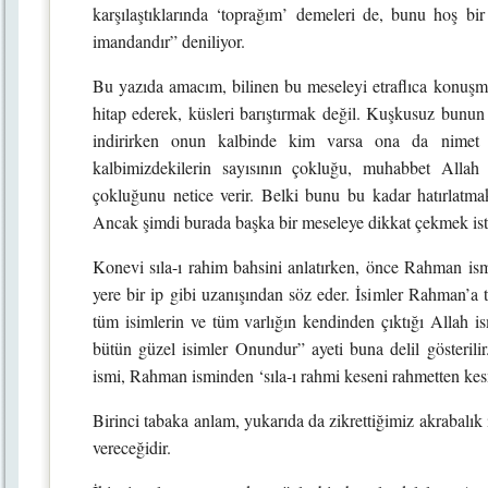
karşılaştıklarında ‘toprağım’ demeleri de, bunu hoş b
imandandır” deniliyor.
Bu yazıda amacım, bilinen bu meseleyi etraflıca konuşmak, 
hitap ederek, küsleri barıştırmak değil. Kuşkusuz bunun
indirirken onun kalbinde kim varsa ona da nimet 
kalbimizdekilerin sayısının çokluğu, muhabbet Allah
çokluğunu netice verir. Belki bunu bu kadar hatırlatmak
Ancak şimdi burada başka bir meseleye dikkat çekmek is
Konevi sıla-ı rahim bahsini anlatırken, önce Rahman ismi
yere bir ip gibi uzanışından söz eder. İsimler Rahman’a 
tüm isimlerin ve tüm varlığın kendinden çıktığı Allah is
bütün güzel isimler Onundur” ayeti buna delil gösteri
ismi, Rahman isminden ‘sıla-ı rahmi keseni rahmetten kesm
Birinci tabaka anlam, yukarıda da zikrettiğimiz akrabalık
vereceğidir.