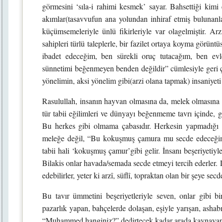
görmesini ‘sıla-i rahimi kesmek’ sayar. Bahsettiği kimi 
akımlar(tasavvufun ana yolundan inhiraf etmiş bulunanl
küçümsemeleriyle ünlü fikirleriyle var olagelmiştir. Ar
sahipleri türlü taleplerle, bir fazilet ortaya koyma görün
ibadet edeceğim, ben sürekli oruç tutacağım, ben e
sünnetimi beğenmeyen benden değildir” cümlesiyle geri çev
yönelimin, aksi yönelim gibi(arzi olana tapmak) insaniyeti
Rasulullah, insanın hayvan olmasına da, melek olmasına da
tür tabii eğilimleri ve dünyayı beğenmeme tavrı içinde, gi
Bu herkes gibi olmama çabasıdır. Herkesin yapmadığı b
meleğe değil, “Bu kokuşmuş çamura mu secde edeceğim” 
tabii hali ‘kokuşmuş çamur’gibi gelir. İnsanı beşeriyeti
Bilakis onlar havada/semada secde etmeyi tercih ederler. D
edebilirler, yeter ki arzî, süflî, topraktan olan bir şeye sec
Bu tavır ümmetini beşeriyetleriyle seven, onlar gibi b
pazarlık yapan, bahçelerde dolaşan, eşiyle yarışan, ashab
“Muhammed hanginiz?” dedirtecek kadar arada kaynayan, 