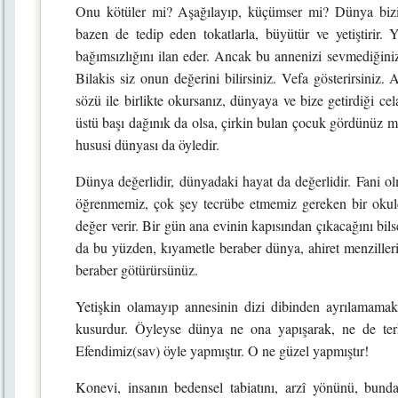
Onu kötüler mi? Aşağılayıp, küçümser mi? Dünya bizi 
bazen de tedip eden tokatlarla, büyütür ve yetiştirir. Y
bağımsızlığını ilan eder. Ancak bu annenizi sevmediğiniz
Bilakis siz onun değerini bilirsiniz. Vefa gösterirsiniz
sözü ile birlikte okursanız, dünyaya ve bize getirdiği cela
üstü başı dağınık da olsa, çirkin bulan çocuk gördünüz m
hususi dünyası da öyledir.
Dünya değerlidir, dünyadaki hayat da değerlidir. Fani ol
öğrenmemiz, çok şey tecrübe etmemiz gereken bir okuld
değer verir. Bir gün ana evinin kapısından çıkacağını bil
da bu yüzden, kıyametle beraber dünya, ahiret menziller
beraber götürürsünüz.
Yetişkin olamayıp annesinin dizi dibinden ayrılamamak
kusurdur. Öyleyse dünya ne ona yapışarak, ne de terk 
Efendimiz(sav) öyle yapmıştır. O ne güzel yapmıştır!
Konevi, insanın bedensel tabiatını, arzî yönünü, bun