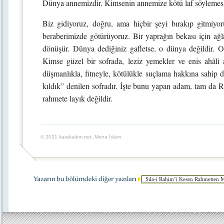
Dünya annemizdir. Kimsenin annemize kötü laf söylemesi
Biz gidiyoruz, doğru, ama hiçbir şeyi bırakıp gitmiyor
beraberimizde götürüyoruz. Bir yaprağın bekası için ağl
dönüşür. Dünya dediğiniz gafletse, o dünya değildir. O 
Kimse güzel bir sofrada, leziz yemekler ve enis ahâli ar
düşmanlıkla, fitneyle, kötülükle suçlama hakkına sahip d
kıldık” denilen sofradır. İşte bunu yapan adam, tam da Ris
rahmete layık değildir.
© 2021 karakalem.net, Mona İslam