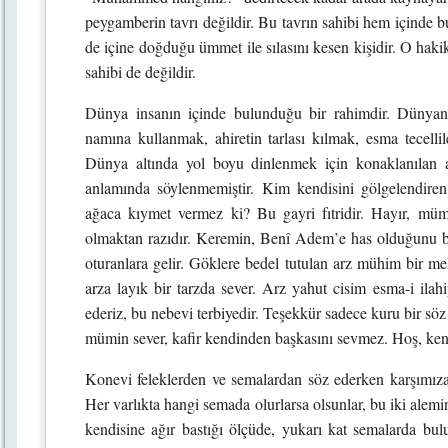
peygamberin tavrı değildir. Bu tavrın sahibi hem içinde 
de içine doğduğu ümmet ile sılasını kesen kişidir. O haki
sahibi de değildir.
Dünya insanın içinde bulunduğu bir rahimdir. Dünya
namına kullanmak, ahiretin tarlası kılmak, esma tecellil
Dünya altında yol boyu dinlenmek için konaklanılan
anlamında söylenmemiştir. Kim kendisini gölgelendiren,
ağaca kıymet vermez ki? Bu gayri fıtridir. Hayır, mü
olmaktan razıdır. Keremin, Benî Adem’e has olduğunu b
oturanlara gelir. Göklere bedel tutulan arz mühim bir me
arza layık bir tarzda sever. Arz yahut cisim esma-i ilahi
ederiz, bu nebevi terbiyedir. Teşekkür sadece kuru bir söz 
mümin sever, kafir kendinden başkasını sevmez. Hoş, ken
Konevi feleklerden ve semalardan söz ederken karşımız
Her varlıkta hangi semada olurlarsa olsunlar, bu iki alemi
kendisine ağır bastığı ölçüde, yukarı kat semalarda bul