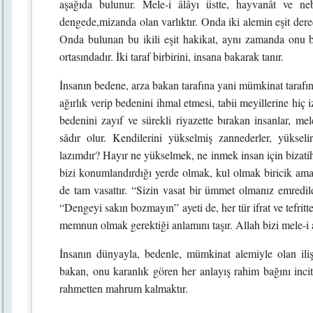
aşağıda bulunur. Mele-i âlâyı üstte, hayvanât ve ne
dengede,mizanda olan varlıktır. Onda iki alemin eşit derece
Onda bulunan bu ikili eşit hakikat, aynı zamanda onu be
ortasındadır. İki taraf birbirini, insana bakarak tanır.
İnsanın bedene, arza bakan tarafına yani mümkinat tarafın
ağırlık verip bedenini ihmal etmesi, tabii meyillerine hi
bedenini zayıf ve sürekli riyazette bırakan insanlar, mel
sâdır olur. Kendilerini yükselmiş zannederler, yüks
lazımdır? Hayır ne yükselmek, ne inmek insan için bizatihi
bizi konumlandırdığı yerde olmak, kul olmak biricik amaçt
de tam vasattır. “Sizin vasat bir ümmet olmanız emredild
“Dengeyi sakın bozmayın” ayeti de, her tür ifrat ve tefritt
memnun olmak gerektiği anlamını taşır. Allah bizi mele-i a
İnsanın dünyayla, bedenle, mümkinat alemiyle olan ilişki
bakan, onu karanlık gören her anlayış rahim bağını inci
rahmetten mahrum kalmaktır.